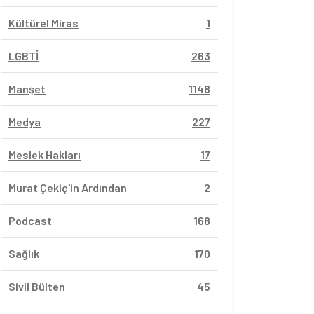
Kültürel Miras
1
LGBTİ
263
Manşet
1148
Medya
227
Meslek Hakları
17
Murat Çekiç'in Ardından
2
Podcast
168
Sağlık
170
Sivil Bülten
45