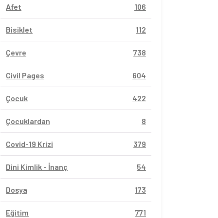
Afet
106
Bisiklet
112
Çevre
738
Civil Pages
604
Çocuk
422
Çocuklardan
8
Covid-19 Krizi
379
Dini Kimlik - İnanç
54
Dosya
173
Eğitim
771