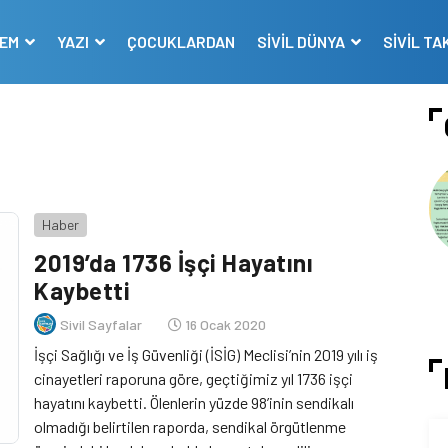
DEM
YAZI
ÇOCUKLARDAN
SİVİL DÜNYA
SİVİL TA
Haber
2019’da 1736 İşçi Hayatını
Kaybetti
Sivil Sayfalar
16 Ocak 2020
İşçi Sağlığı ve İş Güvenliği (İSİG) Meclisi’nin 2019 yılı iş
cinayetleri raporuna göre, geçtiğimiz yıl 1736 işçi
hayatını kaybetti. Ölenlerin yüzde 98’inin sendikalı
olmadığı belirtilen raporda, sendikal örgütlenme