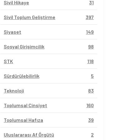
Sivil Hikaye
31
Sivil Toplum Geliştirme
397
Siyaset
149
Sosyal Girişimcilik
98
STK
118
Sürdürülebilirlik
5
Teknoloji
83
Toplumsal Cinsiyet
160
Toplumsal Hafıza
39
Uluslararası Af Örgütü
2