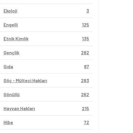
Ekoloji
3
Engelli
125
Etnik Kimlik
135
Gençlik
282
Gıda
87
Göç - Mülteci Hakları
283
Gönüllü
262
Hayvan Hakları
215
Hibe
72