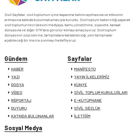
Sivil Sayfalar, sivil toplumun içine kapanma halinin aşılmasına ve etkisinin
artmasına katkıda bulunmak amacıyla kuruldu. Sivil toplum haberciliği yaparak
sivil toplumun tecrübesini medyaya, kamu yönetimine, siyasete, kanaat
dünyasına ve diğer STK’lara görünür kılmayı amaçlıyoruz. Sivil toplum
dünyasının sözcülerine, tartışmalara katılabileceği, yeni tartışmalar
açabileceği bir mecra sunmayı hedefliyoruz.
Gündem
Sayfalar
HABER
MANİFESTO
YAZI
YAYIN İLKELERİMİZ
DOSYA
KÜNYE
VİDEO
SİVİL TOPLUM KURULUŞLARI
RÖPORTAJ
E-KÜTÜPHANE
DUYURU
SİVİL SÖZLÜK
KATKIDA BULUNANLAR
İLETİŞİM
Sosyal Medya