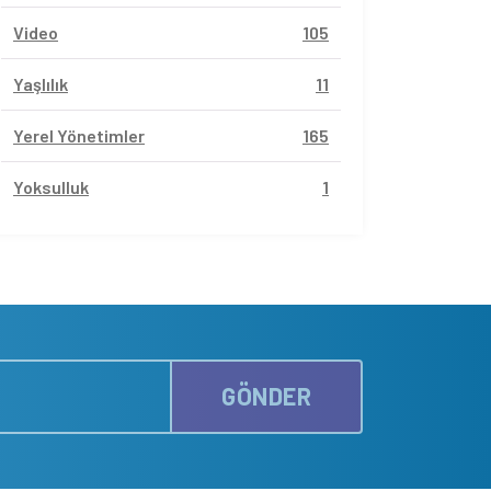
Video
105
Yaşlılık
11
Yerel Yönetimler
165
Yoksulluk
1
GÖNDER