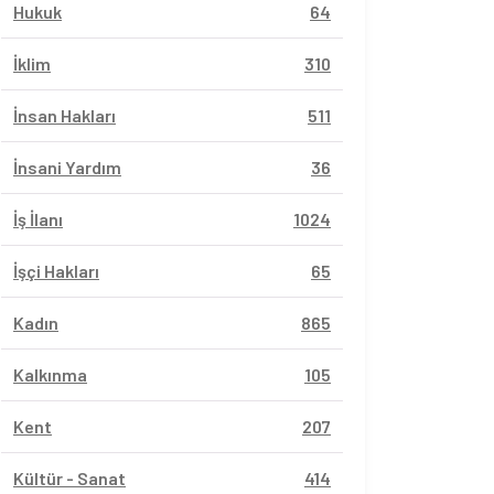
Hukuk
64
İklim
310
İnsan Hakları
511
İnsani Yardım
36
İş İlanı
1024
İşçi Hakları
65
Kadın
865
Kalkınma
105
Kent
207
Kültür - Sanat
414