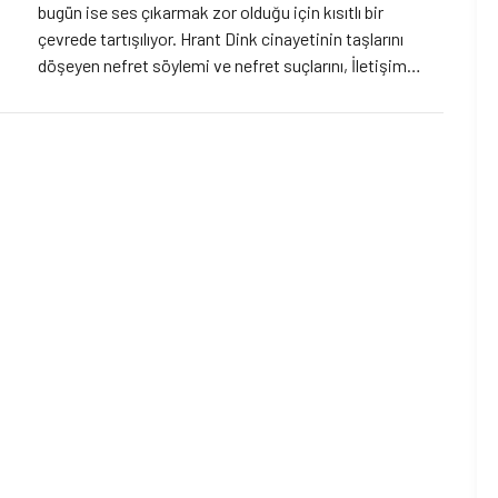
bugün ise ses çıkarmak zor olduğu için kısıtlı bir
çevrede tartışılıyor. Hrant Dink cinayetinin taşlarını
döşeyen nefret söylemi ve nefret suçlarını, İletişim
Profesörü İnceoğlu’na sorduk.