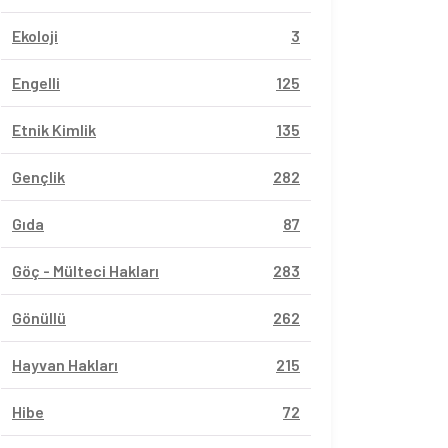
Ekoloji
3
Engelli
125
Etnik Kimlik
135
Gençlik
282
Gıda
87
Göç - Mülteci Hakları
283
Gönüllü
262
Hayvan Hakları
215
Hibe
72