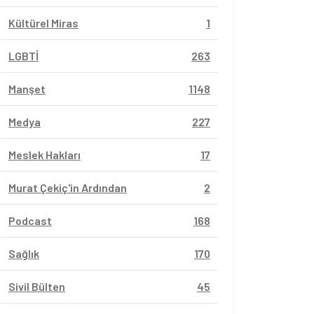
Kültürel Miras
1
LGBTİ
263
Manşet
1148
Medya
227
Meslek Hakları
17
Murat Çekiç'in Ardından
2
Podcast
168
Sağlık
170
Sivil Bülten
45