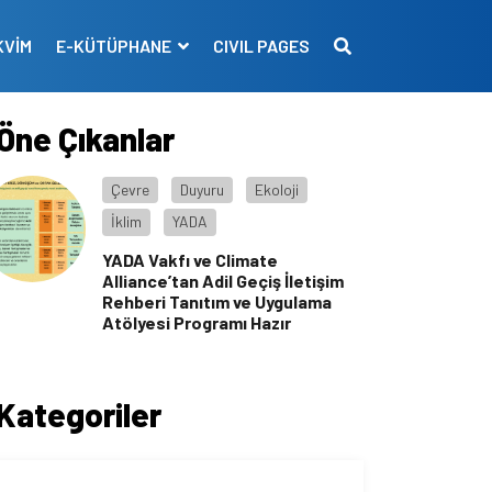
KVİM
E-KÜTÜPHANE
CIVIL PAGES
Öne Çıkanlar
Çevre
Duyuru
Ekoloji
İklim
YADA
YADA Vakfı ve Climate
Alliance’tan Adil Geçiş İletişim
Rehberi Tanıtım ve Uygulama
Atölyesi Programı Hazır
Kategoriler