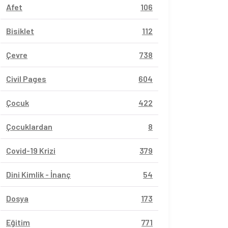
Afet
106
Bisiklet
112
Çevre
738
Civil Pages
604
Çocuk
422
Çocuklardan
8
Covid-19 Krizi
379
Dini Kimlik - İnanç
54
Dosya
173
Eğitim
771