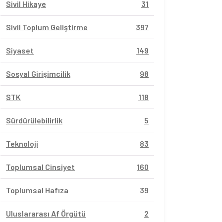
Sivil Hikaye
31
Sivil Toplum Geliştirme
397
Siyaset
149
Sosyal Girişimcilik
98
STK
118
Sürdürülebilirlik
5
Teknoloji
83
Toplumsal Cinsiyet
160
Toplumsal Hafıza
39
Uluslararası Af Örgütü
2