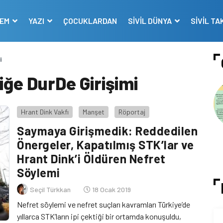
DEM
YAZI
ÇOCUKLARDAN
SİVİL DÜNYA
SİVİL TA
i
iliğe DurDe Girişimi
Hrant Dink Vakfı
Manşet
Röportaj
Saymaya Girişmedik: Reddedilen
Önergeler, Kapatılmış STK’lar ve
Hrant Dink’i Öldüren Nefret
Söylemi
Seçil Türkkan
18 Ocak 2019
Nefret söylemi ve nefret suçları kavramları Türkiye’de
yıllarca STK’ların ipi çektiği bir ortamda konuşuldu,