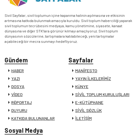
Sivil Sayfalar, sivil toplumun içine kapanma halinin aşılmasına ve etkisinin
artmasına katkıda bulunmak amacıyla kuruldu. Sivil toplum haberciliği yaparak
sivil toplumun tecrübesini medyaya, kamu yönetimine, siyasete, kanaat
dünyasına ve diğer STK’lara görünür kılmayı amaçlıyoruz. Sivil toplum
dünyasının sözcülerine, tartışmalara katılabileceği, yeni tartışmalar
açabileceği bir mecra sunmayı hedefliyoruz.
Gündem
Sayfalar
HABER
MANİFESTO
YAZI
YAYIN İLKELERİMİZ
DOSYA
KÜNYE
VİDEO
SİVİL TOPLUM KURULUŞLARI
RÖPORTAJ
E-KÜTÜPHANE
DUYURU
SİVİL SÖZLÜK
KATKIDA BULUNANLAR
İLETİŞİM
Sosyal Medya