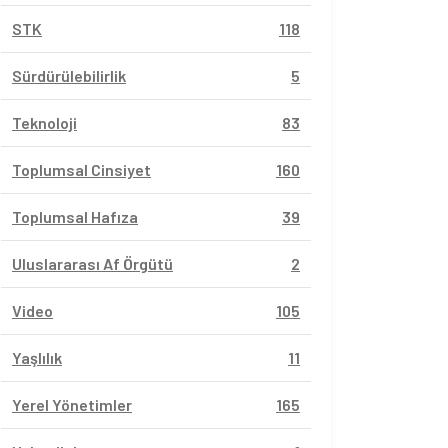
STK
118
Sürdürülebilirlik
5
Teknoloji
83
Toplumsal Cinsiyet
160
Toplumsal Hafıza
39
Uluslararası Af Örgütü
2
Video
105
Yaşlılık
11
Yerel Yönetimler
165