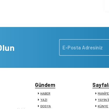
Olun
Gündem
Sayfal
HABER
MANİF
YAZI
YAYIN 
DOSYA
KÜNYE