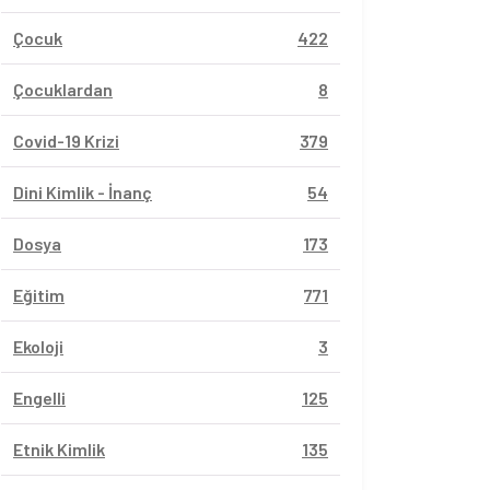
Çocuk
422
Çocuklardan
8
Covid-19 Krizi
379
Dini Kimlik - İnanç
54
Dosya
173
Eğitim
771
Ekoloji
3
Engelli
125
Etnik Kimlik
135