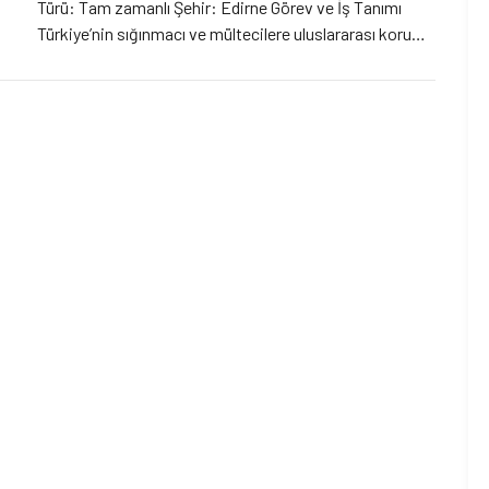
Türü: Tam zamanlı Şehir: Edirne Görev ve İş Tanımı
Türkiye’nin sığınmacı ve mültecilere uluslararası koruma
sağlama yükümlülükleri dahilinde mülteci ve
sığınmacıların hak ve hizmetlere ulaşmasını sağlamak,
Barolarla işbirliği içerisinde sığınma başvurusu hakkına
erişim ve geri göndermeme (non-refoulement) ilkesinin
uygulanmasını sağlamak amacıyla […]