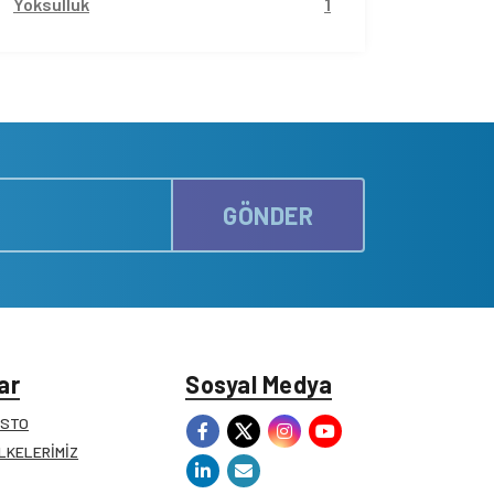
Yoksulluk
1
GÖNDER
ar
Sosyal Medya
ESTO
İLKELERİMİZ