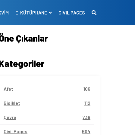
KVİM
E-KÜTÜPHANE
CIVIL PAGES
Öne Çıkanlar
Kategoriler
Afet
106
Bisiklet
112
Çevre
738
Civil Pages
604