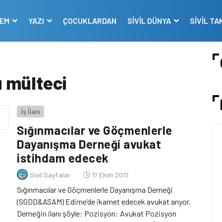
DEM
YAZI
ÇOCUKLARDAN
SİVİL DÜNYA
SİVİL TA
u mülteci
İş İlanı
Sığınmacılar ve Göçmenlerle
Dayanışma Derneği avukat
istihdam edecek
Sivil Sayfalar
17 Ekim 2017
Sığınmacılar ve Göçmenlerle Dayanışma Derneği
(SGDD&ASAM) Edirne’de ikamet edecek avukat arıyor.
Derneğin ilanı şöyle: Pozisyon: Avukat Pozisyon