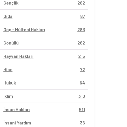
Gençlik
282
Gıda
87
Göç - Mülteci Hakları
283
Gönüllü
262
Hayvan Hakları
215
Hibe
72
Hukuk
64
İklim
310
İnsan Hakları
511
İnsani Yardım
36