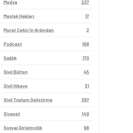
Medya
227
Meslek Hakları
17
Murat Çekiç'in Ardından
2
Podcast
168
Sağlık
170
Sivil Bülten
45
Sivil Hikaye
31
Sivil Toplum Geliştirme
397
Siyaset
149
Sosyal Girişimcilik
98