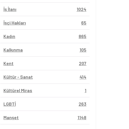
İş İlanı
1024
İşçi Hakları
65
Kadın
865
Kalkınma
105
Kent
207
Kültür - Sanat
414
Kültürel Miras
1
LGBTİ
263
Manşet
1148