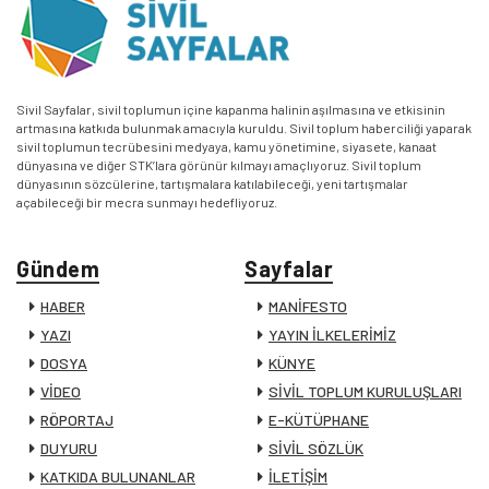
Sivil Sayfalar, sivil toplumun içine kapanma halinin aşılmasına ve etkisinin
artmasına katkıda bulunmak amacıyla kuruldu. Sivil toplum haberciliği yaparak
sivil toplumun tecrübesini medyaya, kamu yönetimine, siyasete, kanaat
dünyasına ve diğer STK’lara görünür kılmayı amaçlıyoruz. Sivil toplum
dünyasının sözcülerine, tartışmalara katılabileceği, yeni tartışmalar
açabileceği bir mecra sunmayı hedefliyoruz.
Gündem
Sayfalar
HABER
MANİFESTO
YAZI
YAYIN İLKELERİMİZ
DOSYA
KÜNYE
VİDEO
SİVİL TOPLUM KURULUŞLARI
RÖPORTAJ
E-KÜTÜPHANE
DUYURU
SİVİL SÖZLÜK
KATKIDA BULUNANLAR
İLETİŞİM