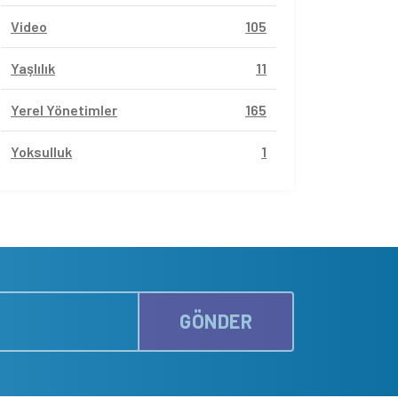
Video
105
Yaşlılık
11
Yerel Yönetimler
165
Yoksulluk
1
GÖNDER