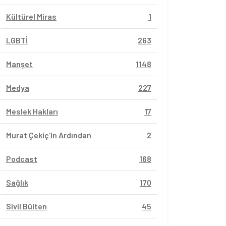
Kültürel Miras
1
LGBTİ
263
Manşet
1148
Medya
227
Meslek Hakları
17
Murat Çekiç'in Ardından
2
Podcast
168
Sağlık
170
Sivil Bülten
45