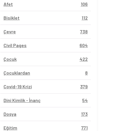
Afet
106
Bisiklet
112
Çevre
738
Civil Pages
604
Çocuk
422
Çocuklardan
8
Covid-19 Krizi
379
Dini Kimlik - İnanç
54
Dosya
173
Eğitim
771