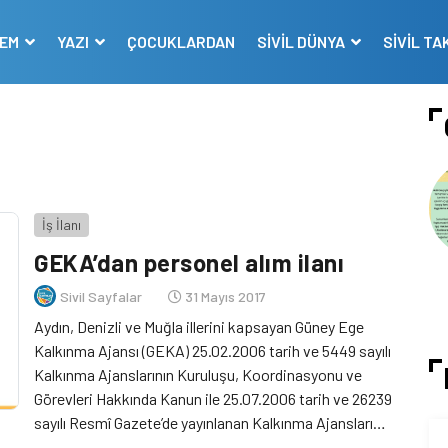
DEM
YAZI
ÇOCUKLARDAN
SİVİL DÜNYA
SİVİL TA
İş İlanı
GEKA’dan personel alım ilanı
Sivil Sayfalar
31 Mayıs 2017
Aydın, Denizli ve Muğla illerini kapsayan Güney Ege
Kalkınma Ajansı (GEKA) 25.02.2006 tarih ve 5449 sayılı
Kalkınma Ajanslarının Kuruluşu, Koordinasyonu ve
Görevleri Hakkında Kanun ile 25.07.2006 tarih ve 26239
sayılı Resmî Gazete’de yayınlanan Kalkınma Ajansları
Personel Yönetmeliği hükümleri çerçevesinde; 1(bir) İç