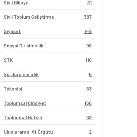
Sivil Hikaye
31
Sivil Toplum Geliştirme
397
Siyaset
149
Sosyal Girişimcilik
98
STK
118
Sürdürülebilirlik
5
Teknoloji
83
Toplumsal Cinsiyet
160
Toplumsal Hafıza
39
Uluslararası Af Örgütü
2