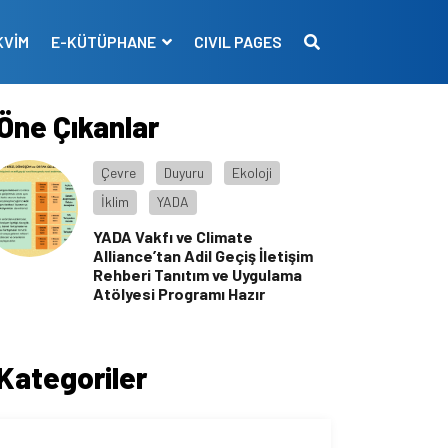
KVİM
E-KÜTÜPHANE
CIVIL PAGES
Öne Çıkanlar
Çevre
Duyuru
Ekoloji
İklim
YADA
YADA Vakfı ve Climate
Alliance’tan Adil Geçiş İletişim
Rehberi Tanıtım ve Uygulama
Atölyesi Programı Hazır
Kategoriler