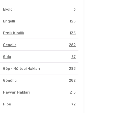
Ekoloji
3
Engelli
125
Etnik Kimlik
135
Gençlik
282
Gıda
87
Göç - Mülteci Hakları
283
Gönüllü
262
Hayvan Hakları
215
Hibe
72