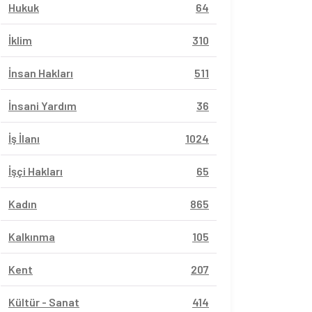
Hukuk
64
İklim
310
İnsan Hakları
511
İnsani Yardım
36
İş İlanı
1024
İşçi Hakları
65
Kadın
865
Kalkınma
105
Kent
207
Kültür - Sanat
414