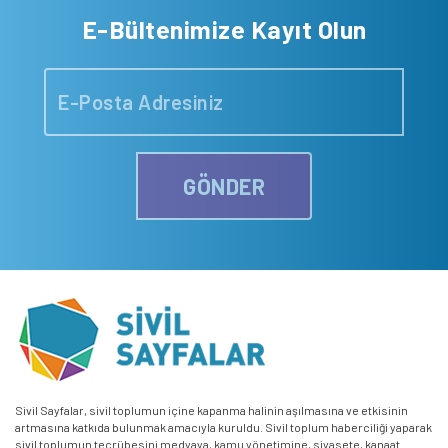
E-Bültenimize Kayıt Olun
GÖNDER
Sivil Sayfalar, sivil toplumun içine kapanma halinin aşılmasına ve etkisinin
artmasına katkıda bulunmak amacıyla kuruldu. Sivil toplum haberciliği yaparak
sivil toplumun tecrübesini medyaya, kamu yönetimine, siyasete, kanaat