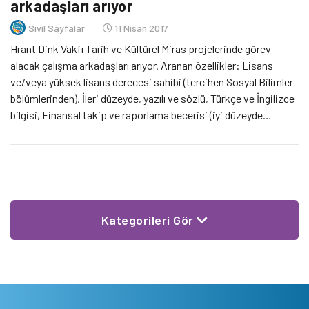
arkadaşları arıyor
Sivil Sayfalar
11 Nisan 2017
Hrant Dink Vakfı Tarih ve Kültürel Miras projelerinde görev
alacak çalışma arkadaşları arıyor. Aranan özellikler: Lisans
ve/veya yüksek lisans derecesi sahibi (tercihen Sosyal Bilimler
bölümlerinden), İleri düzeyde, yazılı ve sözlü, Türkçe ve İngilizce
bilgisi, Finansal takip ve raporlama becerisi (iyi düzeyde
Microsoft Office bilgisi), Konferans ve toplantı organizasyonu
tecrübesi, Tam zamanlı çalışabilecek, Tercihen Sivil toplum
alanında proje koordinasyonu deneyimine […]
Kategorileri Gör