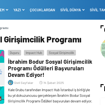
DEM
YAZI
ÇOCUKLARDAN
SİVİL DÜNYA
SİVİL TA
ogramı
 Girişimcilik Programı
Duyuru
Impact Hub
Sosyal Girişimcilik
İbrahim Bodur Sosyal Girişimcilik
Programı Ödülleri Başvuruları
Devam Ediyor!
Sivil Sayfalar
14 Şubat 2025
Kale Grubu tarafından Impact Hub İstanbul iş birliğiyle
bu yıl dokuzuncusu gerçekleşen İbrahim Bodur Sosyal
Girişimcilik Programı Ödülleri başvuruları devam ediyor.