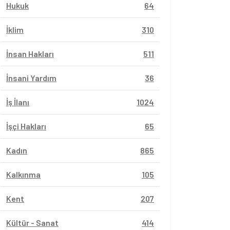
Hukuk
64
İklim
310
İnsan Hakları
511
İnsani Yardım
36
İş İlanı
1024
İşçi Hakları
65
Kadın
865
Kalkınma
105
Kent
207
Kültür - Sanat
414