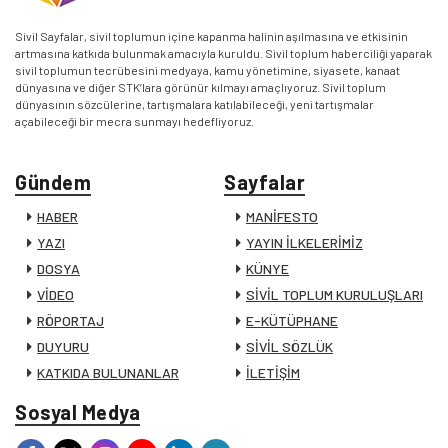
Sivil Sayfalar, sivil toplumun içine kapanma halinin aşılmasına ve etkisinin
artmasına katkıda bulunmak amacıyla kuruldu. Sivil toplum haberciliği yaparak
sivil toplumun tecrübesini medyaya, kamu yönetimine, siyasete, kanaat
dünyasına ve diğer STK’lara görünür kılmayı amaçlıyoruz. Sivil toplum
dünyasının sözcülerine, tartışmalara katılabileceği, yeni tartışmalar
açabileceği bir mecra sunmayı hedefliyoruz.
Gündem
Sayfalar
HABER
MANİFESTO
YAZI
YAYIN İLKELERİMİZ
DOSYA
KÜNYE
VİDEO
SİVİL TOPLUM KURULUŞLARI
RÖPORTAJ
E-KÜTÜPHANE
DUYURU
SİVİL SÖZLÜK
KATKIDA BULUNANLAR
İLETİŞİM
Sosyal Medya