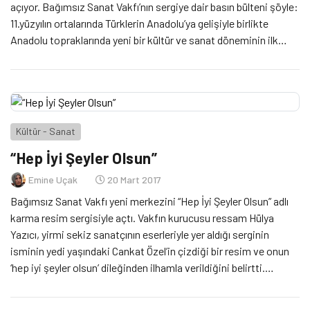
açıyor. Bağımsız Sanat Vakfı’nın sergiye dair basın bülteni şöyle:
11.yüzyılın ortalarında Türklerin Anadolu’ya gelişiyle birlikte
Anadolu topraklarında yeni bir kültür ve sanat döneminin ilk
tohumları atılmaya başlanmıştı. Medeniyetlerin temeli sanat ve
sanat eserleri, mevcut yerel ve yakın kültürlerden etkilendiği
gibi […]
Kültür - Sanat
“Hep İyi Şeyler Olsun”
Emine Uçak
20 Mart 2017
Bağımsız Sanat Vakfı yeni merkezini “Hep İyi Şeyler Olsun” adlı
karma resim sergisiyle açtı. Vakfın kurucusu ressam Hülya
Yazıcı, yirmi sekiz sanatçının eserleriyle yer aldığı serginin
isminin yedi yaşındaki Cankat Özel’in çizdiği bir resim ve onun
‘hep iyi şeyler olsun’ dileğinden ilhamla verildiğini belirtti.
Bağımsız Sanat Vakfı’nın İstanbul Cağaloğlu’nda 250 yıllık bir
sübyan mektebinin restore edilmesiyle kavuştuğu, […]