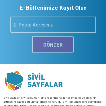
E-Bültenimize Kayıt Olun
GÖNDER
Sivil Sayfalar, sivil toplumun içine kapanma halinin aşılmasına ve etkisinin
artmasına katkıda bulunmak amacıyla kuruldu. Sivil toplum haberciliği yaparak
sivil toplumun tecrübesini medyaya, kamu yönetimine, siyasete, kanaat