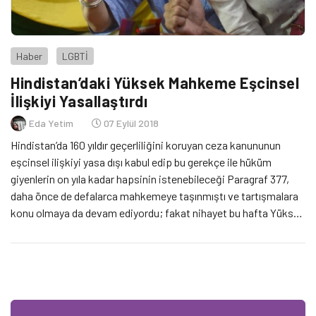
Haber
LGBTİ
Hindistan’daki Yüksek Mahkeme Eşcinsel
İlişkiyi Yasallaştırdı
Eda Yetim
07 Eylül 2018
Hindistan’da 160 yıldır geçerliliğini koruyan ceza kanununun
eşcinsel ilişkiyi yasa dışı kabul edip bu gerekçe ile hüküm
giyenlerin on yıla kadar hapsinin istenebileceği Paragraf 377,
daha önce de defalarca mahkemeye taşınmıştı ve tartışmalara
konu olmaya da devam ediyordu; fakat nihayet bu hafta Yüksek
Mahkeme’nin kararına göre Paragraf 377, kişinin özel hayatın
gizliliği hakkını ihlal ettiği gerekçesiyle kaldırıldı. Hindistan’da
eşcinsel ilişki artık hukuki olarak yasal kabul ediliyor.