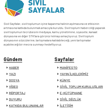
Sivil Sayfalar, sivil toplumun içine kapanma halinin aşılmasına ve etkisinin
artmasına katkıda bulunmak amacıyla kuruldu. Sivil toplum haberciliği yaparak
sivil toplumun tecrübesini medyaya, kamu yönetimine, siyasete, kanaat
dünyasına ve diğer STK’lara görünür kılmayı amaçlıyoruz. Sivil toplum
dünyasının sözcülerine, tartışmalara katılabileceği, yeni tartışmalar
açabileceği bir mecra sunmayı hedefliyoruz.
Gündem
Sayfalar
HABER
MANİFESTO
YAZI
YAYIN İLKELERİMİZ
DOSYA
KÜNYE
VİDEO
SİVİL TOPLUM KURULUŞLARI
RÖPORTAJ
E-KÜTÜPHANE
DUYURU
SİVİL SÖZLÜK
KATKIDA BULUNANLAR
İLETİŞİM