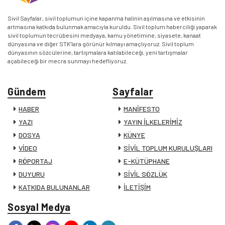
Sivil Sayfalar, sivil toplumun içine kapanma halinin aşılmasına ve etkisinin
artmasına katkıda bulunmak amacıyla kuruldu. Sivil toplum haberciliği yaparak
sivil toplumun tecrübesini medyaya, kamu yönetimine, siyasete, kanaat
dünyasına ve diğer STK’lara görünür kılmayı amaçlıyoruz. Sivil toplum
dünyasının sözcülerine, tartışmalara katılabileceği, yeni tartışmalar
açabileceği bir mecra sunmayı hedefliyoruz.
Gündem
Sayfalar
HABER
MANİFESTO
YAZI
YAYIN İLKELERİMİZ
DOSYA
KÜNYE
VİDEO
SİVİL TOPLUM KURULUŞLARI
RÖPORTAJ
E-KÜTÜPHANE
DUYURU
SİVİL SÖZLÜK
KATKIDA BULUNANLAR
İLETİŞİM
Sosyal Medya