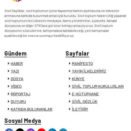
Sivil Sayfalar, sivil toplumun içine kapanma halinin aşılmasına ve etkisinin
artmasına katkıda bulunmak amacıyla kuruldu. Sivil toplum haberciliği yaparak
sivil toplumun tecrübesini medyaya, kamu yönetimine, siyasete, kanaat
dünyasına ve diğer STK’lara görünür kılmayı amaçlıyoruz. Sivil toplum
dünyasının sözcülerine, tartışmalara katılabileceği, yeni tartışmalar
açabileceği bir mecra sunmayı hedefliyoruz.
Gündem
Sayfalar
HABER
MANİFESTO
YAZI
YAYIN İLKELERİMİZ
DOSYA
KÜNYE
VİDEO
SİVİL TOPLUM KURULUŞLARI
RÖPORTAJ
E-KÜTÜPHANE
DUYURU
SİVİL SÖZLÜK
KATKIDA BULUNANLAR
İLETİŞİM
Sosyal Medya