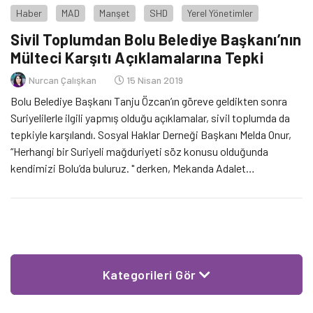
Haber
MAD
Manşet
SHD
Yerel Yönetimler
Sivil Toplumdan Bolu Belediye Başkanı’nın
Mülteci Karşıtı Açıklamalarına Tepki
Nurcan Çalışkan
15 Nisan 2019
Bolu Belediye Başkanı Tanju Özcan’ın göreve geldikten sonra
Suriyelilerle ilgili yapmış olduğu açıklamalar, sivil toplumda da
tepkiyle karşılandı. Sosyal Haklar Derneği Başkanı Melda Onur,
“Herhangi bir Suriyeli mağduriyeti söz konusu olduğunda
kendimizi Bolu’da buluruz. " derken, Mekanda Adalet
Derneği'nden Yaşar Adanalı da, Bolu Belediye Başkanının kendi
partisinin beyannamesiyle çeliştiğini vurgularak, mültecilerin
şehirlerde 'hemşehri hukuku' çerçevesinde hizmet hakkı
olduğunun altını çizdi.
Kategorileri Gör