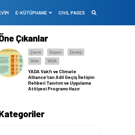
KVİM
E-KÜTÜPHANE
CIVIL PAGES
Öne Çıkanlar
Çevre
Duyuru
Ekoloji
İklim
YADA
YADA Vakfı ve Climate
Alliance’tan Adil Geçiş İletişim
Rehberi Tanıtım ve Uygulama
Atölyesi Programı Hazır
Kategoriler