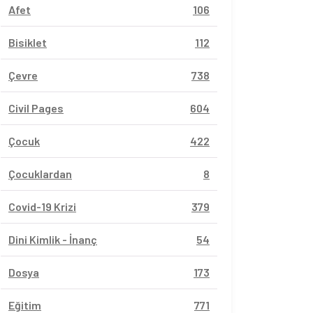
Afet
106
Bisiklet
112
Çevre
738
Civil Pages
604
Çocuk
422
Çocuklardan
8
Covid-19 Krizi
379
Dini Kimlik - İnanç
54
Dosya
173
Eğitim
771