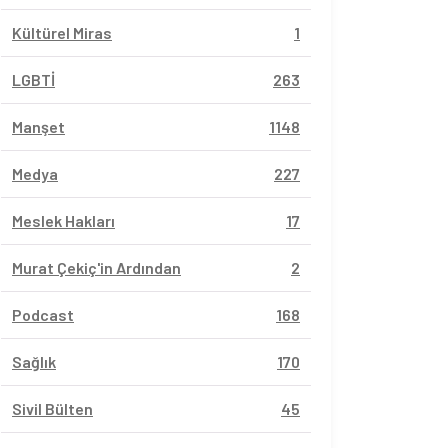
Kültürel Miras
1
LGBTİ
263
Manşet
1148
Medya
227
Meslek Hakları
17
Murat Çekiç'in Ardından
2
Podcast
168
Sağlık
170
Sivil Bülten
45