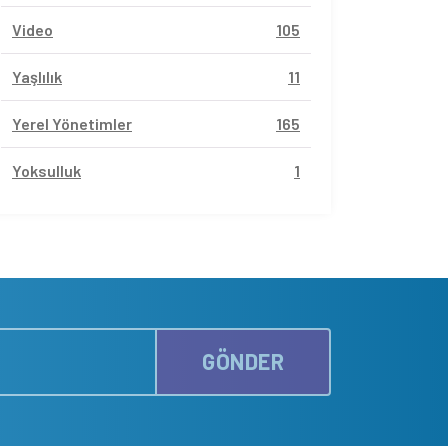
Video
105
Yaşlılık
11
Yerel Yönetimler
165
Yoksulluk
1
GÖNDER