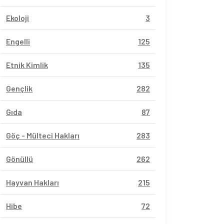
Ekoloji
3
Engelli
125
Etnik Kimlik
135
Gençlik
282
Gıda
87
Göç - Mülteci Hakları
283
Gönüllü
262
Hayvan Hakları
215
Hibe
72