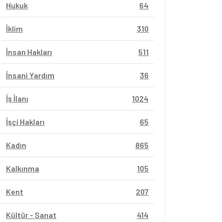
Hukuk
64
İklim
310
İnsan Hakları
511
İnsani Yardım
36
İş İlanı
1024
İşçi Hakları
65
Kadın
865
Kalkınma
105
Kent
207
Kültür - Sanat
414