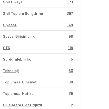
Sivil Hikaye
31
Sivil Toplum Geliştirme
397
Siyaset
149
Sosyal Girişimcilik
98
STK
118
Sürdürülebilirlik
5
Teknoloji
83
Toplumsal Cinsiyet
160
Toplumsal Hafıza
39
Uluslararası Af Örgütü
2