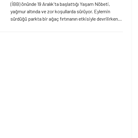
(İBB) önünde 19 Aralık'ta başlattığı Yaşam Nöbeti,
yağmur altında ve zor koşullarda sürüyor. Eylemin
sürdüğü parkta bir ağaç fırtınanın etkisiyle devrilirken,
çadırların üzerine devrilme ihtimali olan birkaç ağacın
etrafına da güvenlik tarafından şerit çekildi. Eylemle
ilgili görüştüğümüz HAKİM Koordinatörü Fatma
Biltekin ve İstanbul Vegan İnisiyatifi’nden Doğa Altınsay
tüm kurumların harekete geçmesini ve zulme bir an
önce son verilmesi gerektiğini belirtiyor.