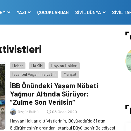
DEM
YAZI
ÇOCUKLARDAN
SİVİL DÜNYA
SİVİL TA
ivistleri
Haber
HAKİM
Hayvan Hakları
İstanbul Vegan İnisiyatifi
Manşet
İBB Önündeki Yaşam Nöbeti
Yağmur Altında Sürüyor:
“Zulme Son Verilsin”
Özgür Bülbül
08 Ocak 2020
Hayvan Hakları aktivistlerinin, Büyükada'da 81 atın
öldürülmesinin ardından İstanbul Büyükşehir Belediyesi