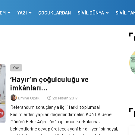
DEM
YAZI
ÇOCUKLARDAN
SİVİL DÜNYA
SİVİL TA
Yazı
‘Hayır’ın çoğulculuğu ve
imkânları…
Emine Uçak
28 Nisan 2017
Referandum sonuçlarıyla ilgili farklı toplumsal
kesimlerden yapılan değerlendirmeler, KONDA Genel
Müdürü Bekir Ağırdır’ın “toplumun korkularına,
beklentilerine cevap üretecek yeni bir dil, yeni bir hayal,