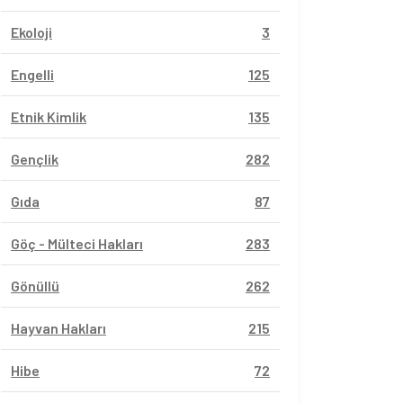
Ekoloji
3
Engelli
125
Etnik Kimlik
135
Gençlik
282
Gıda
87
Göç - Mülteci Hakları
283
Gönüllü
262
Hayvan Hakları
215
Hibe
72