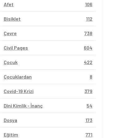
Afet
106
Bisiklet
112
Çevre
738
Civil Pages
604
Çocuk
422
Çocuklardan
8
Covid-19 Krizi
379
Dini Kimlik - İnanç
54
Dosya
173
Eğitim
771