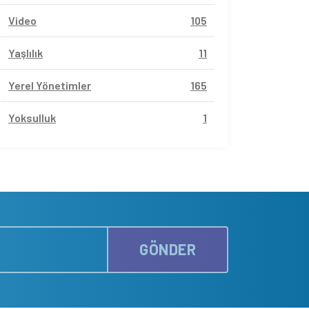
Video
105
Yaşlılık
11
Yerel Yönetimler
165
Yoksulluk
1
GÖNDER