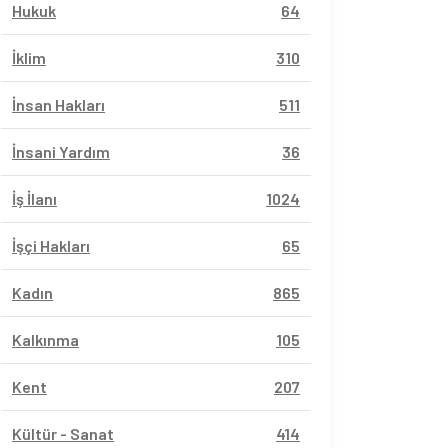
Hukuk
64
İklim
310
İnsan Hakları
511
İnsani Yardım
36
İş İlanı
1024
İşçi Hakları
65
Kadın
865
Kalkınma
105
Kent
207
Kültür - Sanat
414