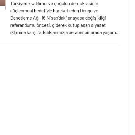
Türkiye’de katılımcı ve çoğulcu demokrasinin
güçlenmesi hedefiyle hareket eden Denge ve
Denetleme Ağı, 16 Nisan’daki anayasa değişikliği
referandumu öncesi, giderek kutuplaşan siyaset
iklimine karşı farklılıklarımızla beraber bir arada yaşamın
önemine dikkat çeken bir video yayımladı. Söz konusu
video şöyle: Anayasa değişikliğine ya evet dersin ya
hayır. Peki ya birbirine? Mesela selam de! Çünkü 17
Nisan’da […]