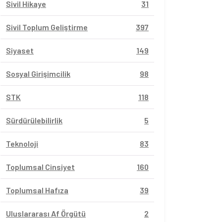
Sivil Hikaye
31
Sivil Toplum Geliştirme
397
Siyaset
149
Sosyal Girişimcilik
98
STK
118
Sürdürülebilirlik
5
Teknoloji
83
Toplumsal Cinsiyet
160
Toplumsal Hafıza
39
Uluslararası Af Örgütü
2