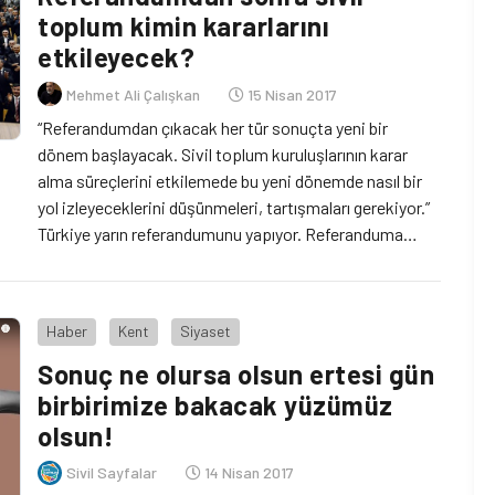
toplum kimin kararlarını
etkileyecek?
Mehmet Ali Çalışkan
15 Nisan 2017
“Referandumdan çıkacak her tür sonuçta yeni bir
dönem başlayacak. Sivil toplum kuruluşlarının karar
alma süreçlerini etkilemede bu yeni dönemde nasıl bir
yol izleyeceklerini düşünmeleri, tartışmaları gerekiyor.”
Türkiye yarın referandumunu yapıyor. Referanduma
konu olan anayasa değişikliği paketinin meclise
sunulmasından bu yana önerilen değişiklik tasarısının
tek adam rejimine yol açıp açmayacağını konuşuyoruz.
Haber
Kent
Siyaset
Bir de MHP’nin ‘evet’ kararına […]
Sonuç ne olursa olsun ertesi gün
birbirimize bakacak yüzümüz
olsun!
Sivil Sayfalar
14 Nisan 2017