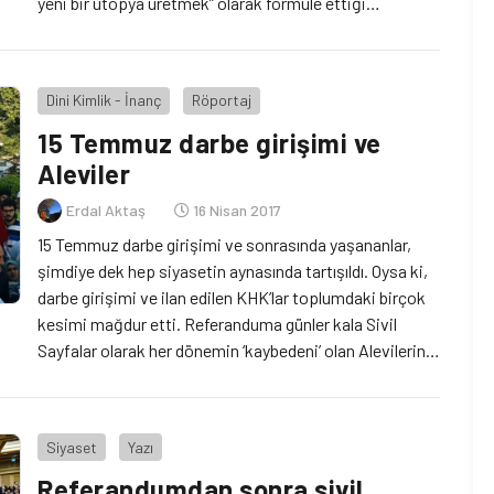
yeni bir ütopya üretmek” olarak formüle ettiği
önümüzdeki dönem için ‘hayır’ cephesinin çoğulculuğu
ve imkânlarının geniş bir zeminde tartışıldığını ortaya
koyuyor. Geçen hafta yapılan referandum sonuçlarıyla
Dini Kimlik - İnanç
Röportaj
ilgili tartışmalar üç zeminde devam […]
15 Temmuz darbe girişimi ve
Aleviler
Erdal Aktaş
16 Nisan 2017
15 Temmuz darbe girişimi ve sonrasında yaşananlar,
şimdiye dek hep siyasetin aynasında tartışıldı. Oysa ki,
darbe girişimi ve ilan edilen KHK’lar toplumdaki birçok
kesimi mağdur etti. Referanduma günler kala Sivil
Sayfalar olarak her dönemin ‘kaybedeni’ olan Alevilerin,
15 Temmuz darbe girişimine ve sonrasında yaşananlara
nasıl baktığını sayfamıza taşıdık. 15 Temmuz darbe
girişimine Aleviler nasıl tepki […]
Siyaset
Yazı
Referandumdan sonra sivil