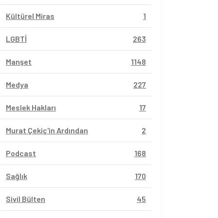
Kültürel Miras
1
LGBTİ
263
Manşet
1148
Medya
227
Meslek Hakları
17
Murat Çekiç'in Ardından
2
Podcast
168
Sağlık
170
Sivil Bülten
45