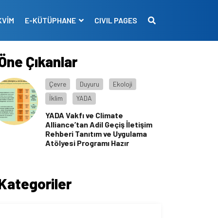
KVİM
E-KÜTÜPHANE
CIVIL PAGES
Öne Çıkanlar
Çevre
Duyuru
Ekoloji
İklim
YADA
YADA Vakfı ve Climate
Alliance’tan Adil Geçiş İletişim
Rehberi Tanıtım ve Uygulama
Atölyesi Programı Hazır
Kategoriler