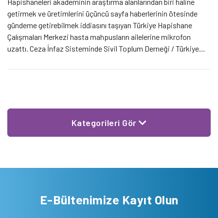
Hapishaneleri akademinin araştırma alanlarından biri haline
getirmek ve üretimlerini üçüncü sayfa haberlerinin ötesinde
gündeme getirebilmek iddiasını taşıyan Türkiye Hapishane
Çalışmaları Merkezi hasta mahpusların ailelerine mikrofon
uzattı. Ceza İnfaz Sisteminde Sivil Toplum Derneği / Türkiye
Hapishane Çalışmaları Merkezi (CİSST/TCPS) hasta mahpusların
aileleriyle görüştü. Hasta mahpusların yakınları yaşadıklarını,
hislerini anlattı, Adli Tıp Kurumu’na ilişkin eleştirilerini dile
getirdi. Belgeselde anlatılanlar gerçek […]
Kategorileri Gör
E-Bültenimize Kayıt Olun