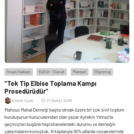
İnsan Hakları
Kültür - Sanat
Manşet
Röportaj
“Tek Tip Elbise Toplama Kampı
Prosedürüdür”
Emine Uçak
21 Şubat 2018
Mahsus Mahal Derneği başta olmak üzere bir çok sivil toplum
kuruluşunun kurucularından olan yazar Aytekin Yılmaz’la
geçmişten bugüne hapishanelerdeki durumu ve derneğin
çalışmalarını konuştuk. Kitaplarıyla 90’lı yıllarda cezaevlerinde