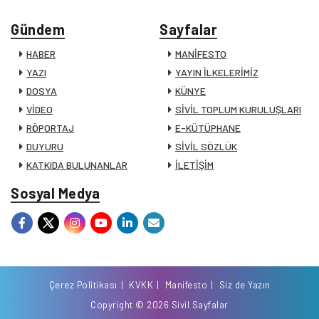
Gündem
Sayfalar
HABER
MANİFESTO
YAZI
YAYIN İLKELERİMİZ
DOSYA
KÜNYE
VİDEO
SİVİL TOPLUM KURULUŞLARI
RÖPORTAJ
E-KÜTÜPHANE
DUYURU
SİVİL SÖZLÜK
KATKIDA BULUNANLAR
İLETİŞİM
Sosyal Medya
Çerez Politikası
KVKK
Manifesto
Siz de Yazın
Copyright © 2026 Sivil Sayfalar