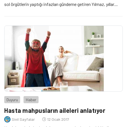
sol örgütlerin yaptığı infazları gündeme getiren Yılmaz, yıllar
sonra tekrar gündeme gelen ‘tek tip elbise’ uygulamasının
toplama kampı prosedürü olduğunu belirterek, “Doğrudan
siyasi kimliği hedef alan bir uygulamadır. İnsan objektif olarak
onursal bir varlıktır, gündelik yaşamda insanlar bel kemiği
üzerinde yürürler ama ruhsal olarak hapishane gibi yerlerde
insanı ayakta tutan şey, insanın onurudur. Buna benzer
nedenlerden dolayı hiç kimse gönüllü olarak bu elbiseyi giymek
istemez.” diyor.
Duyuru
Haber
Hasta mahpusların aileleri anlatıyor
Sivil Sayfalar
12 Ocak 2017