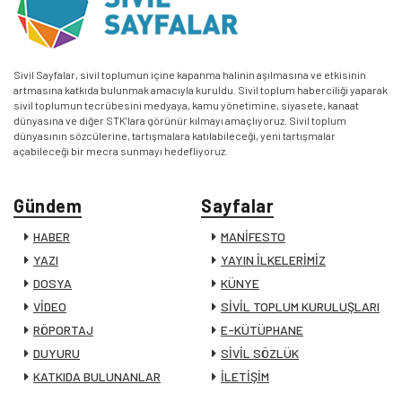
Sivil Sayfalar, sivil toplumun içine kapanma halinin aşılmasına ve etkisinin
artmasına katkıda bulunmak amacıyla kuruldu. Sivil toplum haberciliği yaparak
sivil toplumun tecrübesini medyaya, kamu yönetimine, siyasete, kanaat
dünyasına ve diğer STK’lara görünür kılmayı amaçlıyoruz. Sivil toplum
dünyasının sözcülerine, tartışmalara katılabileceği, yeni tartışmalar
açabileceği bir mecra sunmayı hedefliyoruz.
Gündem
Sayfalar
HABER
MANİFESTO
YAZI
YAYIN İLKELERİMİZ
DOSYA
KÜNYE
VİDEO
SİVİL TOPLUM KURULUŞLARI
RÖPORTAJ
E-KÜTÜPHANE
DUYURU
SİVİL SÖZLÜK
KATKIDA BULUNANLAR
İLETİŞİM