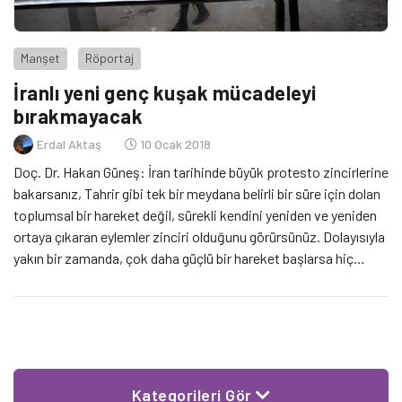
Manşet
Röportaj
İranlı yeni genç kuşak mücadeleyi
bırakmayacak
Erdal Aktaş
10 Ocak 2018
Doç. Dr. Hakan Güneş: İran tarihinde büyük protesto zincirlerine
bakarsanız, Tahrir gibi tek bir meydana belirli bir süre için dolan
toplumsal bir hareket değil, sürekli kendini yeniden ve yeniden
ortaya çıkaran eylemler zinciri olduğunu görürsünüz. Dolayısıyla
yakın bir zamanda, çok daha güçlü bir hareket başlarsa hiç
şaşırtıcı olmaz! İran’ın Meşhed kentinde 28 Aralık 2017’de
ekonomik sıkıntıları […]
Kategorileri Gör