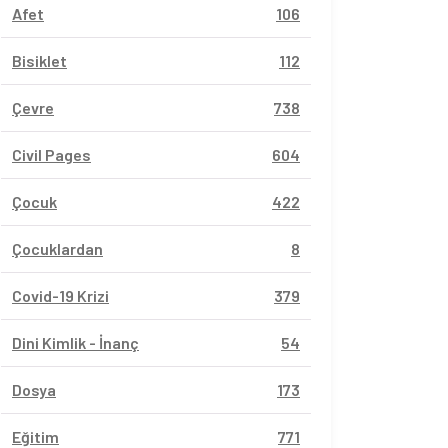
Afet
106
Bisiklet
112
Çevre
738
Civil Pages
604
Çocuk
422
Çocuklardan
8
Covid-19 Krizi
379
Dini Kimlik - İnanç
54
Dosya
173
Eğitim
771