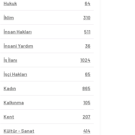
Hukuk
64
İklim
310
İnsan Hakları
511
İnsani Yardım
36
İş İlanı
1024
İşçi Hakları
65
Kadın
865
Kalkınma
105
Kent
207
Kültür - Sanat
414