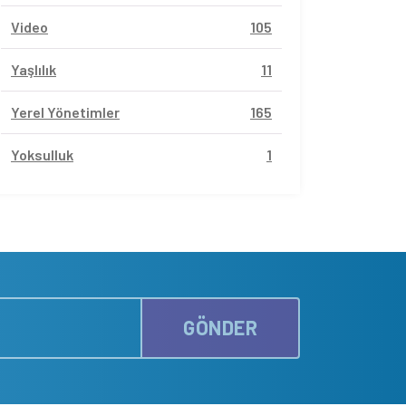
Video
105
Yaşlılık
11
Yerel Yönetimler
165
Yoksulluk
1
GÖNDER