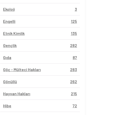
Ekoloji
3
Engelli
125
Etnik Kimlik
135
Gençlik
282
Gıda
87
Göç - Mülteci Hakları
283
Gönüllü
262
Hayvan Hakları
215
Hibe
72