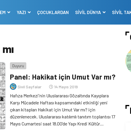
DEM
YAZI
ÇOCUKLARDAN
SİVİL DÜNYA
SİVİL TA
 mı
Duyuru
Panel: Hakikat için Umut Var mı?
Sivil Sayfalar
14 Mayıs 2019
Hafıza Merkezi'nin Uluslararası Gözaltında Kayıplara
Karşı Mücadele Haftası kapsamındaki etkinliği yeni
çıkan kitapları Hakikat için Umut Var mı? için
düzenlenecek. Uluslararası katılımlı tanıtım toplantısı 17
Mayıs Cumartesi saat 18.00’de Yapı Kredi Kültür
Sanat’ta gerçekleşecek.