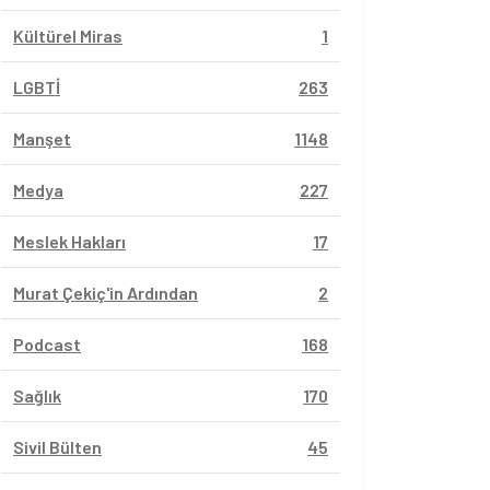
Kültürel Miras
1
LGBTİ
263
Manşet
1148
Medya
227
Meslek Hakları
17
Murat Çekiç'in Ardından
2
Podcast
168
Sağlık
170
Sivil Bülten
45