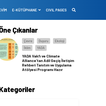
KVİM
E-KÜTÜPHANE
CIVIL PAGES
Öne Çıkanlar
Çevre
Duyuru
Ekoloji
İklim
YADA
YADA Vakfı ve Climate
Alliance’tan Adil Geçiş İletişim
Rehberi Tanıtım ve Uygulama
Atölyesi Programı Hazır
Kategoriler