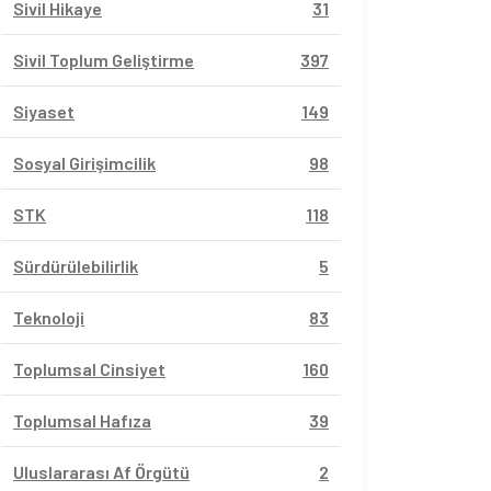
Sivil Hikaye
31
Sivil Toplum Geliştirme
397
Siyaset
149
Sosyal Girişimcilik
98
STK
118
Sürdürülebilirlik
5
Teknoloji
83
Toplumsal Cinsiyet
160
Toplumsal Hafıza
39
Uluslararası Af Örgütü
2