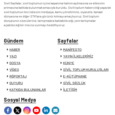
Sivil Sayfalar, sivil toplumun içine kapanma halinin aşılmasına ve etkisinin
artmasına katkıda bulunmak amacıyla kuruldu. Sivil toplum haberciliği yaparak
sivil toplumun tecrübesini medyaya, kamu yönetimine, siyasete, kanaat
dünyasına ve diğer STK’lara görünür kılmayı amaçlıyoruz. Sivil toplum
dünyasının sözcülerine, tartışmalara katılabileceği, yeni tartışmalar
açabileceği bir mecra sunmayı hedefliyoruz.
Gündem
Sayfalar
HABER
MANİFESTO
YAZI
YAYIN İLKELERİMİZ
DOSYA
KÜNYE
VİDEO
SİVİL TOPLUM KURULUŞLARI
RÖPORTAJ
E-KÜTÜPHANE
DUYURU
SİVİL SÖZLÜK
KATKIDA BULUNANLAR
İLETİŞİM
Sosyal Medya