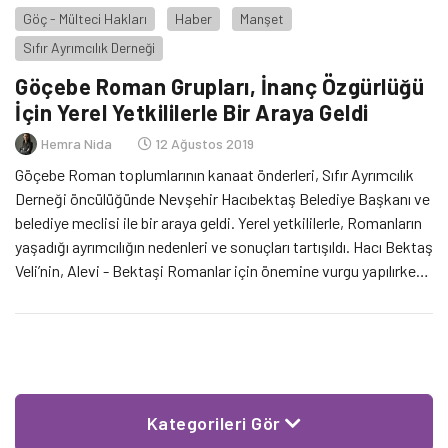
Göç - Mülteci Hakları
Haber
Manşet
Sıfır Ayrımcılık Derneği
Göçebe Roman Grupları, İnanç Özgürlüğü
İçin Yerel Yetkililerle Bir Araya Geldi
Hemra Nida
12 Ağustos 2019
Göçebe Roman toplumlarının kanaat önderleri, Sıfır Ayrımcılık
Derneği öncülüğünde Nevşehir Hacıbektaş Belediye Başkanı ve
belediye meclisi ile bir araya geldi. Yerel yetkililerle, Romanların
yaşadığı ayrımcılığın nedenleri ve sonuçları tartışıldı. Hacı Bektaş
Veli’nin, Alevi - Bektaşi Romanlar için önemine vurgu yapılırken
16 -18 Ağustos tarihlerindeki anma törenlerinin huzur ve barış
içinde geçmesi için çözüm önerilerinde bulunuldu.
Kategorileri Gör