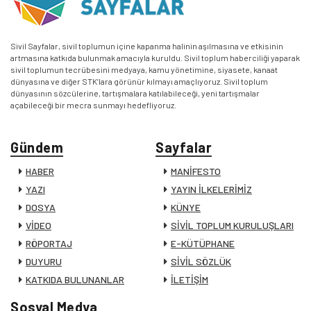
Sivil Sayfalar, sivil toplumun içine kapanma halinin aşılmasına ve etkisinin
artmasına katkıda bulunmak amacıyla kuruldu. Sivil toplum haberciliği yaparak
sivil toplumun tecrübesini medyaya, kamu yönetimine, siyasete, kanaat
dünyasına ve diğer STK’lara görünür kılmayı amaçlıyoruz. Sivil toplum
dünyasının sözcülerine, tartışmalara katılabileceği, yeni tartışmalar
açabileceği bir mecra sunmayı hedefliyoruz.
Gündem
Sayfalar
HABER
MANİFESTO
YAZI
YAYIN İLKELERİMİZ
DOSYA
KÜNYE
VİDEO
SİVİL TOPLUM KURULUŞLARI
RÖPORTAJ
E-KÜTÜPHANE
DUYURU
SİVİL SÖZLÜK
KATKIDA BULUNANLAR
İLETİŞİM
Sosyal Medya