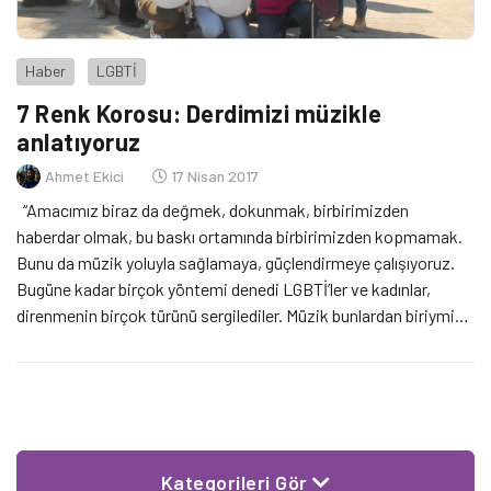
Haber
LGBTİ
7 Renk Korosu: Derdimizi müzikle
anlatıyoruz
Ahmet Ekici
17 Nisan 2017
“Amacımız biraz da değmek, dokunmak, birbirimizden
haberdar olmak, bu baskı ortamında birbirimizden kopmamak.
Bunu da müzik yoluyla sağlamaya, güçlendirmeye çalışıyoruz.
Bugüne kadar birçok yöntemi denedi LGBTİ’ler ve kadınlar,
direnmenin birçok türünü sergilediler. Müzik bunlardan biriymiş,
bunu keşfettik biz de.” Mersin’deki 7 Renk LGBT Derneği’nin
organize etmesiyle kurulan 7 Renk Korosu aynı zamanda
Türkiye’nin ilk […]
Kategorileri Gör