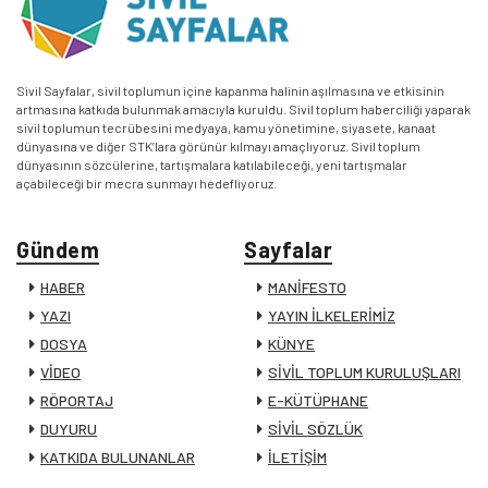
Sivil Sayfalar, sivil toplumun içine kapanma halinin aşılmasına ve etkisinin
artmasına katkıda bulunmak amacıyla kuruldu. Sivil toplum haberciliği yaparak
sivil toplumun tecrübesini medyaya, kamu yönetimine, siyasete, kanaat
dünyasına ve diğer STK’lara görünür kılmayı amaçlıyoruz. Sivil toplum
dünyasının sözcülerine, tartışmalara katılabileceği, yeni tartışmalar
açabileceği bir mecra sunmayı hedefliyoruz.
Gündem
Sayfalar
HABER
MANİFESTO
YAZI
YAYIN İLKELERİMİZ
DOSYA
KÜNYE
VİDEO
SİVİL TOPLUM KURULUŞLARI
RÖPORTAJ
E-KÜTÜPHANE
DUYURU
SİVİL SÖZLÜK
KATKIDA BULUNANLAR
İLETİŞİM