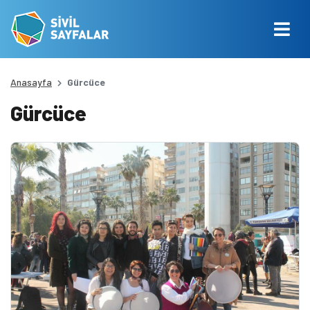
Anasayfa
Gürcüce
Gürcüce