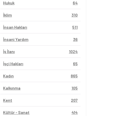
Hukuk
64
İklim
310
İnsan Hakları
511
İnsani Yardım
36
İş İlanı
1024
İşçi Hakları
65
Kadın
865
Kalkınma
105
Kent
207
Kültür - Sanat
414