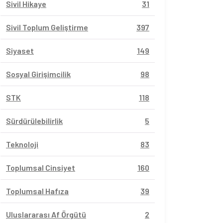
Sivil Hikaye
31
Sivil Toplum Geliştirme
397
Siyaset
149
Sosyal Girişimcilik
98
STK
118
Sürdürülebilirlik
5
Teknoloji
83
Toplumsal Cinsiyet
160
Toplumsal Hafıza
39
Uluslararası Af Örgütü
2