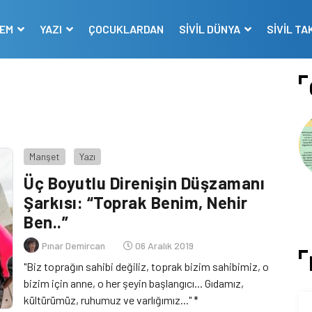
DEM
YAZI
ÇOCUKLARDAN
SİVİL DÜNYA
SİVİL TA
Manşet
Yazı
Üç Boyutlu Direnişin Düşzamanı
Şarkısı: “Toprak Benim, Nehir
Ben..”
Pınar Demircan
06 Aralık 2019
"Biz toprağın sahibi değiliz, toprak bizim sahibimiz, o
bizim için anne, o her şeyin başlangıcı... Gıdamız,
kültürümüz, ruhumuz ve varlığımız..." *