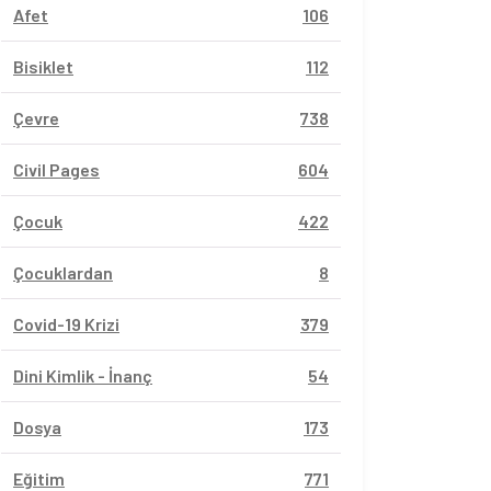
Afet
106
Bisiklet
112
Çevre
738
Civil Pages
604
Çocuk
422
Çocuklardan
8
Covid-19 Krizi
379
Dini Kimlik - İnanç
54
Dosya
173
Eğitim
771