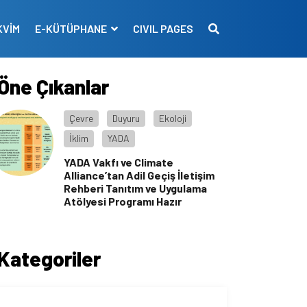
KVİM
E-KÜTÜPHANE
CIVIL PAGES
Öne Çıkanlar
Çevre
Duyuru
Ekoloji
İklim
YADA
YADA Vakfı ve Climate
Alliance’tan Adil Geçiş İletişim
Rehberi Tanıtım ve Uygulama
Atölyesi Programı Hazır
Kategoriler