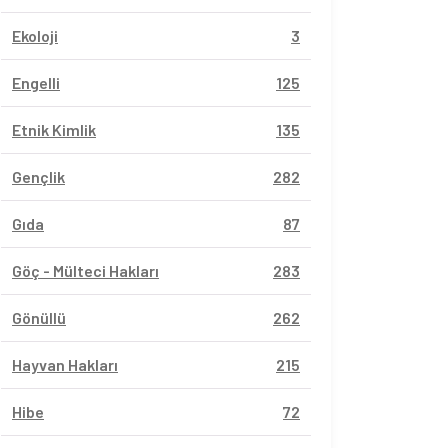
Ekoloji
3
Engelli
125
Etnik Kimlik
135
Gençlik
282
Gıda
87
Göç - Mülteci Hakları
283
Gönüllü
262
Hayvan Hakları
215
Hibe
72