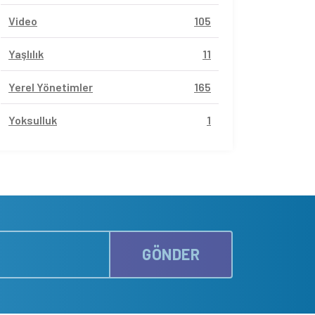
Video
105
Yaşlılık
11
Yerel Yönetimler
165
Yoksulluk
1
GÖNDER