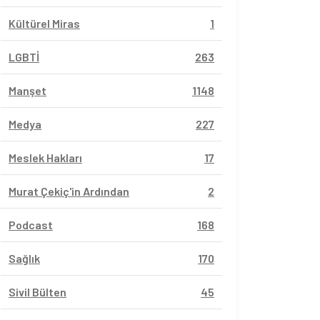
Kültürel Miras
1
LGBTİ
263
Manşet
1148
Medya
227
Meslek Hakları
17
Murat Çekiç'in Ardından
2
Podcast
168
Sağlık
170
Sivil Bülten
45