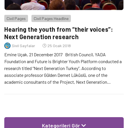
Civil Pages
Civil Pages Headline
Hearing the youth from “their voices”:
Next Generation research
Sivil Sayfalar
25 Ocak 2018
Emine Uçak, 21 December 2017 British Council, YADA
Foundation and Future is Brighter Youth Platform conducted a
research titled “Next Generation Turkey”. According to
associate professor Gülden Demet Lüküslü, one of the
academic consultants of the Project, Next Generation
research aims to shed light on “the complicated daily lives of
the young”. The research […]
Kategorileri Gör