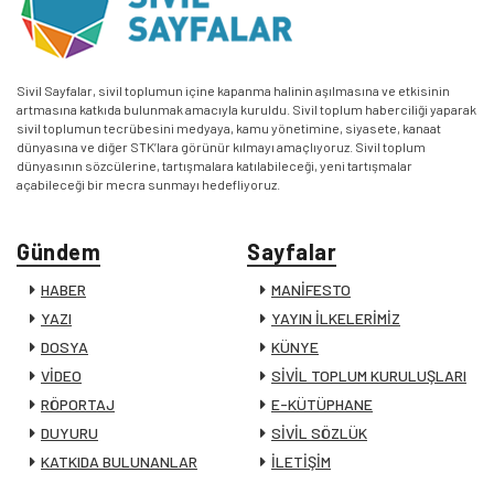
Sivil Sayfalar, sivil toplumun içine kapanma halinin aşılmasına ve etkisinin
artmasına katkıda bulunmak amacıyla kuruldu. Sivil toplum haberciliği yaparak
sivil toplumun tecrübesini medyaya, kamu yönetimine, siyasete, kanaat
dünyasına ve diğer STK’lara görünür kılmayı amaçlıyoruz. Sivil toplum
dünyasının sözcülerine, tartışmalara katılabileceği, yeni tartışmalar
açabileceği bir mecra sunmayı hedefliyoruz.
Gündem
Sayfalar
HABER
MANİFESTO
YAZI
YAYIN İLKELERİMİZ
DOSYA
KÜNYE
VİDEO
SİVİL TOPLUM KURULUŞLARI
RÖPORTAJ
E-KÜTÜPHANE
DUYURU
SİVİL SÖZLÜK
KATKIDA BULUNANLAR
İLETİŞİM