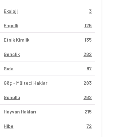
Ekoloji
3
Engelli
125
Etnik Kimlik
135
Gençlik
282
Gıda
87
Göç - Mülteci Hakları
283
Gönüllü
262
Hayvan Hakları
215
Hibe
72