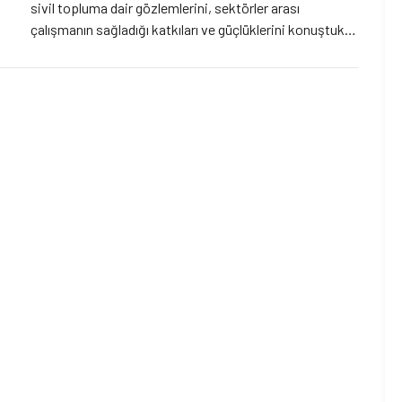
sivil topluma dair gözlemlerini, sektörler arası
çalışmanın sağladığı katkıları ve güçlüklerini konuştuk.
Şirket kimliğiyle çeşitli konularda diğer STK’lara hizmet
sağlayarak, derneğe kaynak yarattıklarını söyleyen
Şekercioğlu, melez bir yapıda ve disiplinlerarası
çalışmak durumunda kaldıklarını belirtiyor. Şekercioğlu
ayrıca, Önemsiyoruz’un ceza infaz sistemine dair
edindiği bilgi ve deneyimleri bu alanda çalışma yapmak
isteyen sivil toplum örgütleri ve diğer kurumlarla
paylaşmaya hazır olduğunu söylüyor.