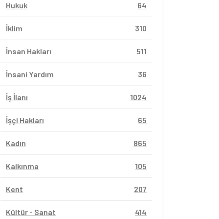
Hukuk
64
İklim
310
İnsan Hakları
511
İnsani Yardım
36
İş İlanı
1024
İşçi Hakları
65
Kadın
865
Kalkınma
105
Kent
207
Kültür - Sanat
414