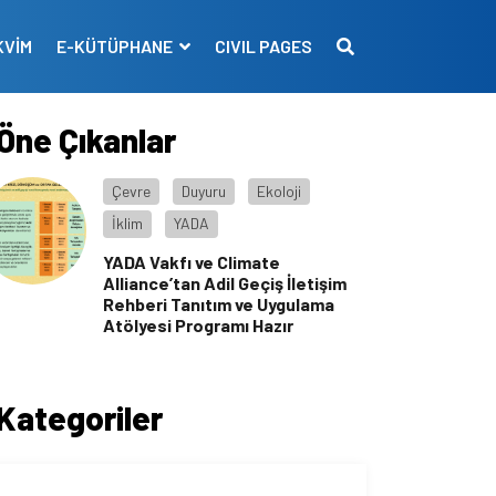
KVİM
E-KÜTÜPHANE
CIVIL PAGES
Öne Çıkanlar
Çevre
Duyuru
Ekoloji
İklim
YADA
YADA Vakfı ve Climate
Alliance’tan Adil Geçiş İletişim
Rehberi Tanıtım ve Uygulama
Atölyesi Programı Hazır
Kategoriler