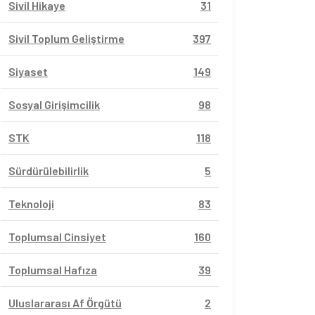
Sivil Hikaye
31
Sivil Toplum Geliştirme
397
Siyaset
149
Sosyal Girişimcilik
98
STK
118
Sürdürülebilirlik
5
Teknoloji
83
Toplumsal Cinsiyet
160
Toplumsal Hafıza
39
Uluslararası Af Örgütü
2