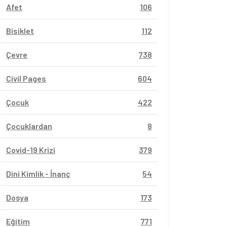
Afet
106
Bisiklet
112
Çevre
738
Civil Pages
604
Çocuk
422
Çocuklardan
8
Covid-19 Krizi
379
Dini Kimlik - İnanç
54
Dosya
173
Eğitim
771