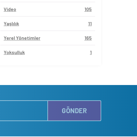
Video
105
Yaşlılık
11
Yerel Yönetimler
165
Yoksulluk
1
GÖNDER