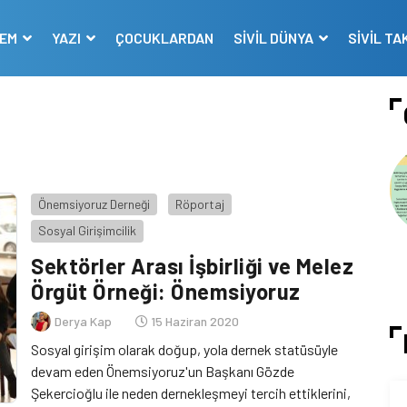
DEM
YAZI
ÇOCUKLARDAN
SİVİL DÜNYA
SİVİL TA
Önemsiyoruz Derneği
Röportaj
Sosyal Girişimcilik
Sektörler Arası İşbirliği ve Melez
Örgüt Örneği: Önemsiyoruz
Derya Kap
15 Haziran 2020
Sosyal girişim olarak doğup, yola dernek statüsüyle
devam eden Önemsiyoruz'un Başkanı Gözde
Şekercioğlu ile neden dernekleşmeyi tercih ettiklerini,