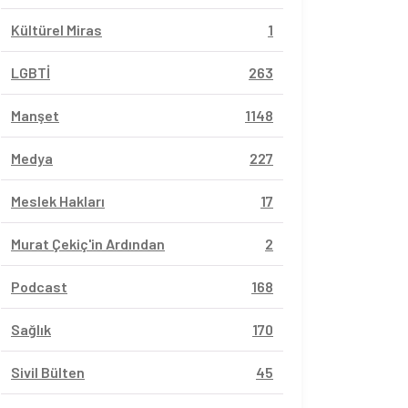
Kültürel Miras
1
LGBTİ
263
Manşet
1148
Medya
227
Meslek Hakları
17
Murat Çekiç'in Ardından
2
Podcast
168
Sağlık
170
Sivil Bülten
45