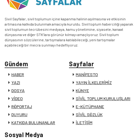
Sivil Sayfalar, sivil toplumun içine kapanma halinin aşılmasına ve etkisinin
artmasına katkıda bulunmak amacıyla kuruldu. Sivil toplum haberciliği yaparak
sivil toplumun tecrübesini medyaya, kamu yönetimine, siyasete, kanaat
dünyasına ve diğer STK’lara görünür kılmayı amaçlıyoruz. Sivil toplum
dünyasının sözcülerine, tartışmalara katılabileceği, yeni tartışmalar
açabileceği bir mecra sunmayı hedefliyoruz.
Gündem
Sayfalar
HABER
MANİFESTO
YAZI
YAYIN İLKELERİMİZ
DOSYA
KÜNYE
VİDEO
SİVİL TOPLUM KURULUŞLARI
RÖPORTAJ
E-KÜTÜPHANE
DUYURU
SİVİL SÖZLÜK
KATKIDA BULUNANLAR
İLETİŞİM
Sosyal Medya