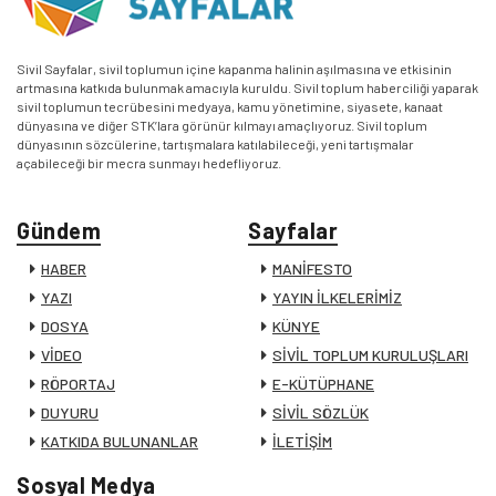
Sivil Sayfalar, sivil toplumun içine kapanma halinin aşılmasına ve etkisinin
artmasına katkıda bulunmak amacıyla kuruldu. Sivil toplum haberciliği yaparak
sivil toplumun tecrübesini medyaya, kamu yönetimine, siyasete, kanaat
dünyasına ve diğer STK’lara görünür kılmayı amaçlıyoruz. Sivil toplum
dünyasının sözcülerine, tartışmalara katılabileceği, yeni tartışmalar
açabileceği bir mecra sunmayı hedefliyoruz.
Gündem
Sayfalar
HABER
MANİFESTO
YAZI
YAYIN İLKELERİMİZ
DOSYA
KÜNYE
VİDEO
SİVİL TOPLUM KURULUŞLARI
RÖPORTAJ
E-KÜTÜPHANE
DUYURU
SİVİL SÖZLÜK
KATKIDA BULUNANLAR
İLETİŞİM
Sosyal Medya