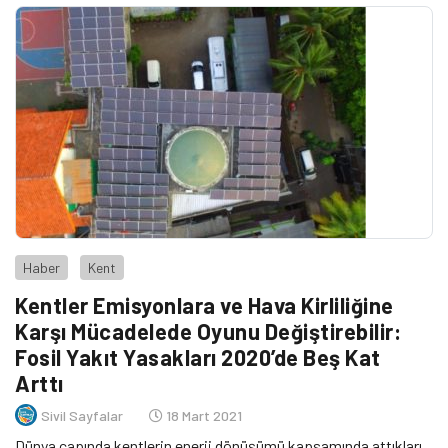
Haber
Kent
Kentler Emisyonlara ve Hava Kirliliğine
Karşı Mücadelede Oyunu Değiştirebilir:
Fosil Yakıt Yasakları 2020’de Beş Kat
Arttı
Sivil Sayfalar
18 Mart 2021
Dünya çapında kentlerin enerji dönüşümü kapsamında attıkları