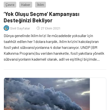
Çevre
Haber
İklim
‘Yok Oluşu Seçme’ Kampanyası
Desteğinizi Bekliyor
Sivil Sayfalar
27 Ekim 2021
Dünya genelinde iklim krizi ile mücadelede yoksullar için
taahhüt edilen her 1 dolara karşılık, iklim krizini kalıcılaştıran
fosil yakıt sübvansiyonlarına 4 dolar harcanıyor. UNDP (BM
Kalkınma Programı) bu veriden hareketle, fosil yakıtlara yönelik
sübvansiyonların kademeli olarak, adil ve eşitlikçi biçimde
kesilmesi gerekliliğini savunan 'Yok Oluşu Seçme' kampanyası
başlattı.