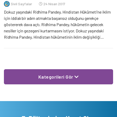
Sivil Sayfalar
24 Nisan 2017
Dokuz yaşındaki Ridhima Pandey, Hindistan Hükümeti’ne iklim
için iddialı bir adım atmakta başarısız olduğunu gerekçe
göstererek dava açtı. Ridhima Pandey, hükümetin gelecek
nesiller için gezegeni kurtarmasını istiyor. Dokuz yaşındaki
Ridhima Pandey, Hindistan hükümetinin iklim değişikliği
etkilerini azaltmak konusunda kendisine ve Hindistan halkına
olan sorumluluklarını yerine getirmekte başarısız olduğunu dile
getiren dava dilekçesi ile Hindistan Hükümeti […]
Kategorileri Gör