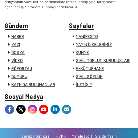
dünyasının sözcülerine, tartışmalara katılabileceği, yeni tartışmalar
açabileceği bir mecra sunmayı hedefliyoruz.
Gündem
Sayfalar
HABER
MANİFESTO
YAZI
YAYIN İLKELERİMİZ
DOSYA
KÜNYE
VİDEO
SİVİL TOPLUM KURULUŞLARI
RÖPORTAJ
E-KÜTÜPHANE
DUYURU
SİVİL SÖZLÜK
KATKIDA BULUNANLAR
İLETİŞİM
Sosyal Medya
Çerez Politikası
KVKK
Manifesto
Siz de Yazın