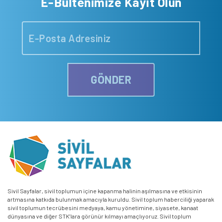
E-Bültenimize Kayıt Olun
GÖNDER
Sivil Sayfalar, sivil toplumun içine kapanma halinin aşılmasına ve etkisinin
artmasına katkıda bulunmak amacıyla kuruldu. Sivil toplum haberciliği yaparak
sivil toplumun tecrübesini medyaya, kamu yönetimine, siyasete, kanaat
dünyasına ve diğer STK’lara görünür kılmayı amaçlıyoruz. Sivil toplum