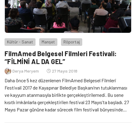
Kültür - Sanat
Manşet
Röportaj
FilmAmed Belgesel Filmleri Festivali:
‘’FİLMİNİ AL DA GEL’’
Derya Meryem
27 Mayıs 2018
Daha önce 5 kez düzenlenen FilmAmed Belgesel Filmleri
Festivali 2017 de Kayapınar Belediye Başkanı’nın tutuklanması
ve kayyum atanmasıyla birlikte gerçekleştirilemedi. Bu sene
kısıtlı imkânlarla gerçekleştirilen festival 23 Mayıs’ta başladı. 27
Mayıs Pazar gününe kadar sürecek film festivali bünyesinde
belgesel filmleri, yönetmen söyleşileri, atölyeler
gerçekleştirilecek. Festivalin son günü bir forum düzenlenerek
kapanışı yapılacak. Biz de festivali, organizatörlerinden Ardin