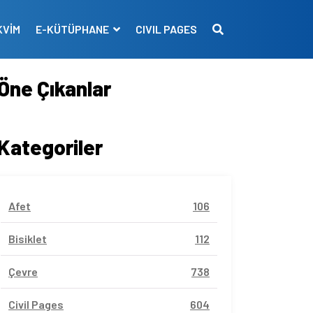
KVİM
E-KÜTÜPHANE
CIVIL PAGES
Öne Çıkanlar
Kategoriler
Afet
106
Bisiklet
112
Çevre
738
Civil Pages
604