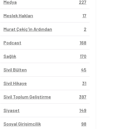
Medya
227
Meslek Hakları
17
Murat Çekiç'in Ardından
2
Podcast
168
Sağlık
170
Sivil Bülten
45
Sivil Hikaye
31
Sivil Toplum Geliştirme
397
Siyaset
149
Sosyal Girişimcilik
98