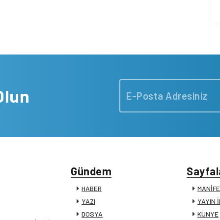
Olun
Gündem
Sayfal
HABER
MANİF
YAZI
YAYIN 
DOSYA
KÜNYE