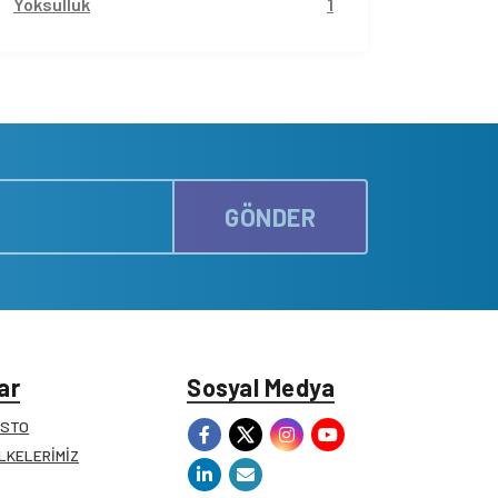
Yoksulluk
1
GÖNDER
ar
Sosyal Medya
ESTO
İLKELERİMİZ