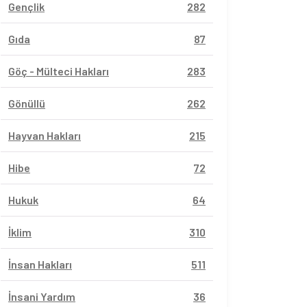
Gençlik
282
Gıda
87
Göç - Mülteci Hakları
283
Gönüllü
262
Hayvan Hakları
215
Hibe
72
Hukuk
64
İklim
310
İnsan Hakları
511
İnsani Yardım
36