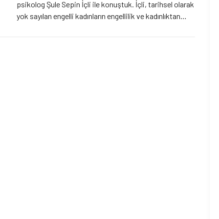
psikolog Şule Sepin İçli ile konuştuk. İçli, tarihsel olarak
yok sayılan engelli kadınların engellilik ve kadınlıktan
dolayı çoklu ayrımcılığa maruz kaldığını hatırlatarak,
pandemide diğer kadınlara ve engelli erkeklere kıyasla
daha fazla hak ihlaline uğradığını vurguluyor.