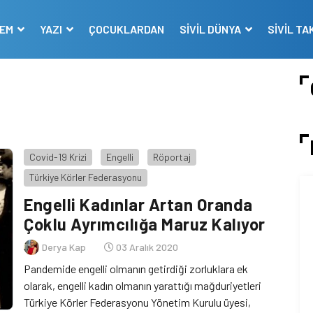
DEM
YAZI
ÇOCUKLARDAN
SİVİL DÜNYA
SİVİL TA
Covid-19 Krizi
Engelli
Röportaj
Türkiye Körler Federasyonu
Engelli Kadınlar Artan Oranda
Çoklu Ayrımcılığa Maruz Kalıyor
Derya Kap
03 Aralık 2020
Pandemide engelli olmanın getirdiği zorluklara ek
olarak, engelli kadın olmanın yarattığı mağduriyetleri
Türkiye Körler Federasyonu Yönetim Kurulu üyesi,