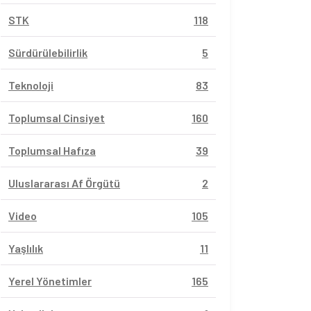
STK
118
Sürdürülebilirlik
5
Teknoloji
83
Toplumsal Cinsiyet
160
Toplumsal Hafıza
39
Uluslararası Af Örgütü
2
Video
105
Yaşlılık
11
Yerel Yönetimler
165