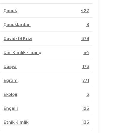
Çocuk
422
Çocuklardan
8
Covid-19 Krizi
379
Dini Kimlik - İnanç
54
Dosya
173
Eğitim
771
Ekoloji
3
Engelli
125
Etnik Kimlik
135