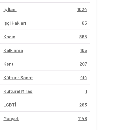
İş İlanı
1024
İşçi Hakları
65
Kadın
865
Kalkınma
105
Kent
207
Kültür - Sanat
414
Kültürel Miras
1
LGBTİ
263
Manşet
1148