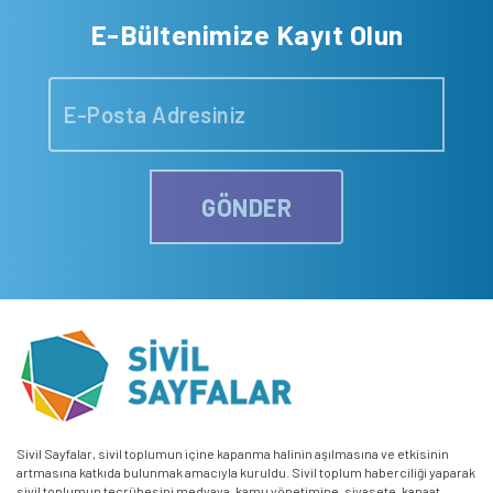
E-Bültenimize Kayıt Olun
GÖNDER
Sivil Sayfalar, sivil toplumun içine kapanma halinin aşılmasına ve etkisinin
artmasına katkıda bulunmak amacıyla kuruldu. Sivil toplum haberciliği yaparak
sivil toplumun tecrübesini medyaya, kamu yönetimine, siyasete, kanaat