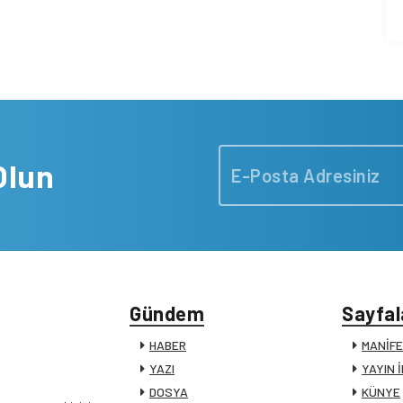
Olun
Gündem
Sayfal
HABER
MANİF
YAZI
YAYIN 
DOSYA
KÜNYE