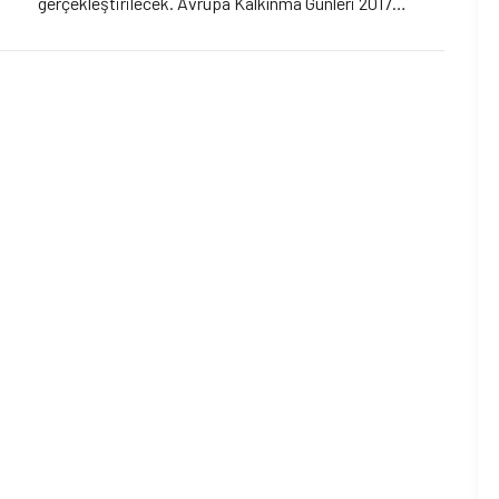
gerçekleştirilecek. Avrupa Kalkınma Günleri 2017
(European Development Days), mevcut küresel
kalkınmanın içinde bulunduğu zorlu koşulların
çözümüne yönelik en acil ve en yeni küresel stratejiyi
teşvik etmeyi ve yoksulluğun üstesinden gelecek […]