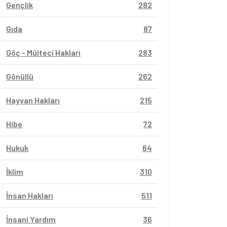
Gençlik
282
Gıda
87
Göç - Mülteci Hakları
283
Gönüllü
262
Hayvan Hakları
215
Hibe
72
Hukuk
64
İklim
310
İnsan Hakları
511
İnsani Yardım
36