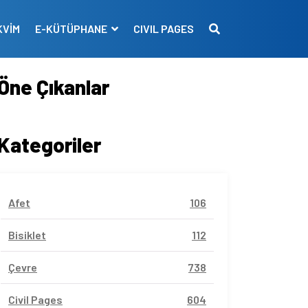
KVİM
E-KÜTÜPHANE
CIVIL PAGES
Öne Çıkanlar
Kategoriler
Afet
106
Bisiklet
112
Çevre
738
Civil Pages
604