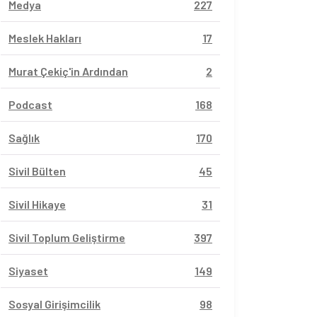
Medya
227
Meslek Hakları
17
Murat Çekiç'in Ardından
2
Podcast
168
Sağlık
170
Sivil Bülten
45
Sivil Hikaye
31
Sivil Toplum Geliştirme
397
Siyaset
149
Sosyal Girişimcilik
98