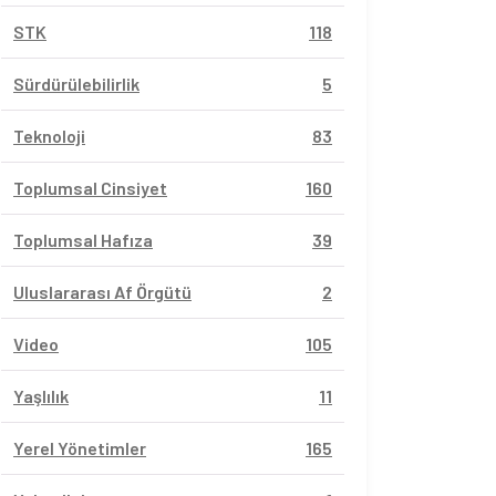
STK
118
Sürdürülebilirlik
5
Teknoloji
83
Toplumsal Cinsiyet
160
Toplumsal Hafıza
39
Uluslararası Af Örgütü
2
Video
105
Yaşlılık
11
Yerel Yönetimler
165