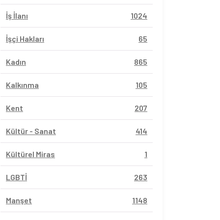
İş İlanı
1024
İşçi Hakları
65
Kadın
865
Kalkınma
105
Kent
207
Kültür - Sanat
414
Kültürel Miras
1
LGBTİ
263
Manşet
1148