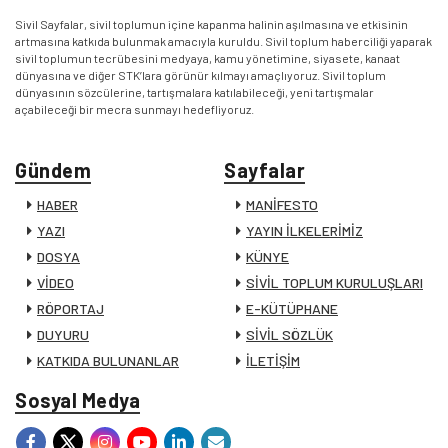
Sivil Sayfalar, sivil toplumun içine kapanma halinin aşılmasına ve etkisinin
artmasına katkıda bulunmak amacıyla kuruldu. Sivil toplum haberciliği yaparak
sivil toplumun tecrübesini medyaya, kamu yönetimine, siyasete, kanaat
dünyasına ve diğer STK’lara görünür kılmayı amaçlıyoruz. Sivil toplum
dünyasının sözcülerine, tartışmalara katılabileceği, yeni tartışmalar
açabileceği bir mecra sunmayı hedefliyoruz.
Gündem
Sayfalar
HABER
MANİFESTO
YAZI
YAYIN İLKELERİMİZ
DOSYA
KÜNYE
VİDEO
SİVİL TOPLUM KURULUŞLARI
RÖPORTAJ
E-KÜTÜPHANE
DUYURU
SİVİL SÖZLÜK
KATKIDA BULUNANLAR
İLETİŞİM
Sosyal Medya