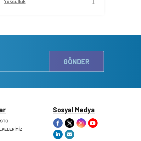
Yoksulluk
1
GÖNDER
ar
Sosyal Medya
ESTO
İLKELERİMİZ