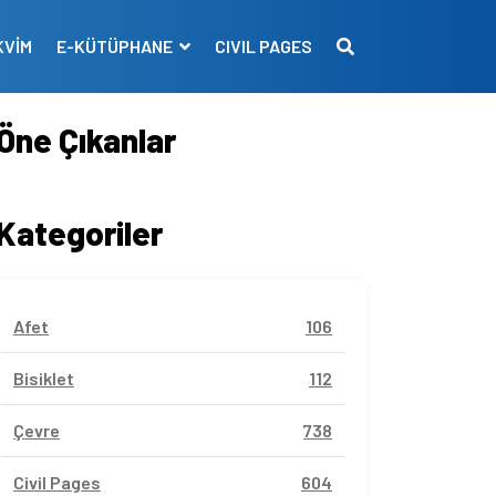
KVİM
E-KÜTÜPHANE
CIVIL PAGES
Öne Çıkanlar
Kategoriler
Afet
106
Bisiklet
112
Çevre
738
Civil Pages
604