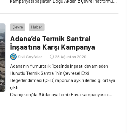
kampanyası başlatan Doğu Akdeniz Çevre Platformu
(DAÇE), deprem fay hatlarından etkilenecek mesafede
bulunan santralin yapımının durdurulmasını talep ediyor.
Çevre
Haber
Adana’da Termik Santral
İnşaatına Karşı Kampanya
Sivil Sayfalar
28 Ağustos 2020
Adana’nın Yumurtalık ilçesinde inşaatı devam eden
Hunutlu Termik Santrali’nin Çevresel Etki
Değerlendirmesi (ÇED) raporuna aykırı ilerlediği ortaya
çıktı.
Change.org’da #AdanayaTemizHava kampanyasını
başlatan ve ulusal sivil toplum kuruluşlarının desteğini
alan Doğu Akdeniz Çevre Platformu tarafından yapılan
açıklamada, santralin baca tasarımında değişiklik
yapıldığı, yeni tasarımda bacanın soğutma kulesi içine
alındığı ortaya kondu.