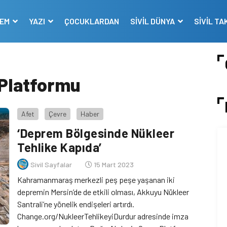
DEM
YAZI
ÇOCUKLARDAN
SİVİL DÜNYA
SİVİL TA
 Platformu
Afet
Çevre
Haber
‘Deprem Bölgesinde Nükleer
Tehlike Kapıda’
Sivil Sayfalar
15 Mart 2023
Kahramanmaraş merkezli peş peşe yaşanan iki
depremin Mersin’de de etkili olması, Akkuyu Nükleer
Santrali’ne yönelik endişeleri artırdı.
Change.org/NukleerTehlikeyiDurdur adresinde imza