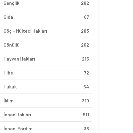
Gençlik
282
Gıda
87
Göç - Mülteci Hakları
283
Gönüllü
262
Hayvan Hakları
215
Hibe
72
Hukuk
64
İklim
310
İnsan Hakları
511
İnsani Yardım
36