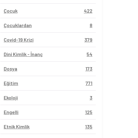
Çocuk
422
Çocuklardan
8
Covid-19 Krizi
379
Dini Kimlik - İnanç
54
Dosya
173
Eğitim
771
Ekoloji
3
Engelli
125
Etnik Kimlik
135