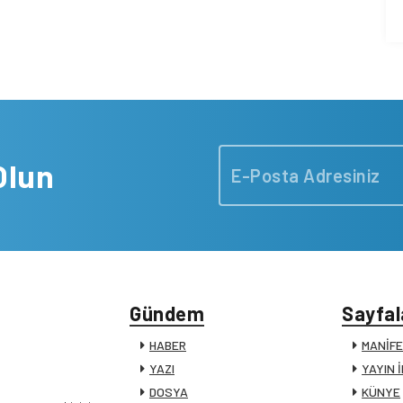
Olun
Gündem
Sayfal
HABER
MANİF
YAZI
YAYIN 
DOSYA
KÜNYE