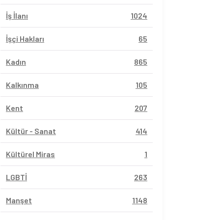
İş İlanı
1024
İşçi Hakları
65
Kadın
865
Kalkınma
105
Kent
207
Kültür - Sanat
414
Kültürel Miras
1
LGBTİ
263
Manşet
1148