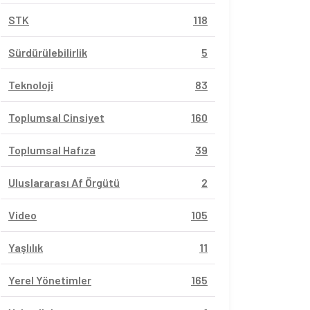
STK
118
Sürdürülebilirlik
5
Teknoloji
83
Toplumsal Cinsiyet
160
Toplumsal Hafıza
39
Uluslararası Af Örgütü
2
Video
105
Yaşlılık
11
Yerel Yönetimler
165