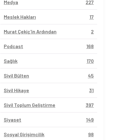
Medya
227
Meslek Hakları
17
Murat Çekiç'in Ardından
2
Podcast
168
Sağlık
170
Sivil Bülten
45
Sivil Hikaye
31
Sivil Toplum Geliştirme
397
Siyaset
149
Sosyal Girişimcilik
98