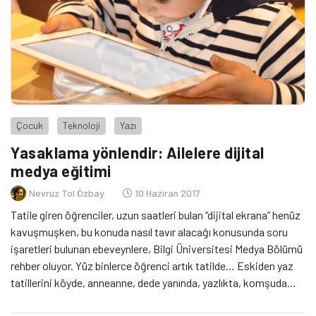
Çocuk
Teknoloji
Yazı
Yasaklama yönlendir: Ailelere dijital
medya eğitimi
Nevruz Tol Özbay
10 Haziran 2017
Tatile giren öğrenciler, uzun saatleri bulan “dijital ekrana” henüz
kavuşmuşken, bu konuda nasıl tavır alacağı konusunda soru
işaretleri bulunan ebeveynlere, Bilgi Üniversitesi Medya Bölümü
rehber oluyor. Yüz binlerce öğrenci artık tatilde… Eskiden yaz
tatillerini köyde, anneanne, dede yanında, yazlıkta, komşuda
ama en çok da sokakta geçiren çocuklar artık etütlerde ya da