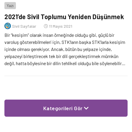
Yazı
2021’de Sivil Toplumu Yeniden Düşünmek
Sivil Sayfalar
11 Mayıs 2021
Bir “kesişim” olarak insan örneğinde olduğu gibi, güçlü bir
varoluş gösterebilmeleri için, STK’ların başka STK’larla kesişim
içinde olması gerekiyor. Ancak, bütün bu yelpaze içinde,
yelpazeyi birleştirecek tek bir dili gerçekleştirmek mümkün
değil, hatta böylesine bir dilin tehlikeli olduğu bile söylenebilir…
Bütün bu kuruluşların benzemesi de mümkün değil ama
insanların ve STK’ların “karşılaşarak”, birbirlerini “tamamlamaları”
mümkün. Hiçbir kişi ve örgüt tek başına her şeyi temsil
edemez.
Kategorileri Gör