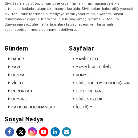
Sivil Sayfalar, sivil toplumun içine kapanma halinin aşılmasına ve etkisinin
artmasına katkıda bulunmak amacıyla kuruldu. Sivil toplum haberciliği yaparak
sivil toplumun tecrübesini medyaya, kamu yönetimine, siyasete, kanaat
dünyasına ve diğer STK’lara görünür kılmayı amaçlıyoruz. Sivil toplum
dünyasının sözcülerine, tartışmalara katılabileceği, yeni tartışmalar
açabileceği bir mecra sunmayı hedefliyoruz.
Gündem
Sayfalar
HABER
MANİFESTO
YAZI
YAYIN İLKELERİMİZ
DOSYA
KÜNYE
VİDEO
SİVİL TOPLUM KURULUŞLARI
RÖPORTAJ
E-KÜTÜPHANE
DUYURU
SİVİL SÖZLÜK
KATKIDA BULUNANLAR
İLETİŞİM
Sosyal Medya