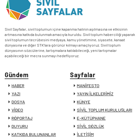
Sivil Sayfalar, sivil toplumun içine kapanma halinin aşılmasına ve etkisinin
artmasına katkıda bulunmak amacıyla kuruldu. Sivil toplum haberciliği yaparak
sivil toplumun tecrübesini medyaya, kamu yönetimine, siyasete, kanaat
dünyasına ve diğer STK’lara görünür kılmayı amaçlıyoruz. Sivil toplum
dünyasının sözcülerine, tartışmalara katılabileceği, yeni tartışmalar
açabileceği bir mecra sunmayı hedefliyoruz.
Gündem
Sayfalar
HABER
MANİFESTO
YAZI
YAYIN İLKELERİMİZ
DOSYA
KÜNYE
VİDEO
SİVİL TOPLUM KURULUŞLARI
RÖPORTAJ
E-KÜTÜPHANE
DUYURU
SİVİL SÖZLÜK
KATKIDA BULUNANLAR
İLETİŞİM