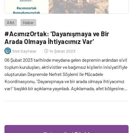
Afet
Haber
#AcımızOrtak: ‘Dayanışmaya ve Bir
Arada Olmaya İhtiyacımız Var’
Sivil Sayfalar
14 Şubat 2023
06 Şubat 2023 tarihinde meydana gelen depremin ardından sivil
toplum kuruluşları, aktivistler ve bağımsız kişilerin inisiyatifiyle
oluşturulan Depremde Nefret Söylemi ile Mücadele
Koordinasyonu, 'Dayanışmaya ve bir arada olmaya ihtiyacımız
var!' başlıklı bir açıklama yayınladı. Açıklamada, afet bölgesine
dair yayın ve paylaşım yapan tüm kişi ve yayıncı kuruluşlar
genelleyici, ayrımcı ve hedef gösteren içerikleri paylaşmamaya
davet ediliyor.