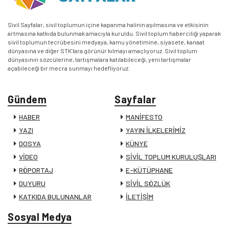
Sivil Sayfalar, sivil toplumun içine kapanma halinin aşılmasına ve etkisinin
artmasına katkıda bulunmak amacıyla kuruldu. Sivil toplum haberciliği yaparak
sivil toplumun tecrübesini medyaya, kamu yönetimine, siyasete, kanaat
dünyasına ve diğer STK’lara görünür kılmayı amaçlıyoruz. Sivil toplum
dünyasının sözcülerine, tartışmalara katılabileceği, yeni tartışmalar
açabileceği bir mecra sunmayı hedefliyoruz.
Gündem
Sayfalar
HABER
MANİFESTO
YAZI
YAYIN İLKELERİMİZ
DOSYA
KÜNYE
VİDEO
SİVİL TOPLUM KURULUŞLARI
RÖPORTAJ
E-KÜTÜPHANE
DUYURU
SİVİL SÖZLÜK
KATKIDA BULUNANLAR
İLETİŞİM
Sosyal Medya