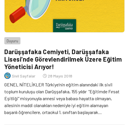
Duyuru
Darüşşafaka Cemiyeti, Darüşşafaka
Lisesi’nde Görevlendirilmek Üzere Eğitim
Yöneticisi Arıyor!
Sivil Sayfalar
28 Mayıs 2018
GENEL NİTELİKLER Türkiye’nin eğitim alanındaki ilk sivil
toplum kuruluşu olan Darüşşafaka, 155 yıldır “Eğitimde Fırsat
Eşitliği” misyonuyla annesi veya babası hayatta olmayan,
ailesinin maddi olanakları nedeniyle iyi eğitim alamayan
başarılı öğrencilere, ortaokul 1. sınıftan başlayarak
üniversiteye kadar yatılı ve tam burslu,
kolej eğitimi vermektedir. 2018-2019 Eğitim-Öğretim yılı için