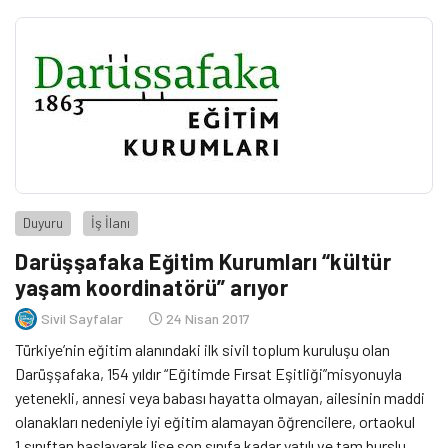
Darüşşafaka Lisesi’nde görevlendirilmek üzere ‘Eğitim
Yöneticisi’ alınacaktır. Üniversitelerin ilgili bölümlerinden
mezun, Dengi kurumlarda en az 5 yıl yöneticilik deneyimine […]
Duyuru
İş İlanı
Darüşşafaka Eğitim Kurumları “kültür
yaşam koordinatörü” arıyor
Sivil Sayfalar
24 Nisan 2017
Türkiye’nin eğitim alanındaki ilk sivil toplum kuruluşu olan
Darüşşafaka, 154 yıldır “Eğitimde Fırsat Eşitliği”misyonuyla
yetenekli, annesi veya babası hayatta olmayan, ailesinin maddi
olanakları nedeniyle iyi eğitim alamayan öğrencilere, ortaokul
1.sınıftan başlayarak lise son sınıfa kadar yatılı ve tam burslu,