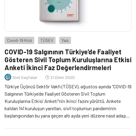
Covid-19 Krizi
TÜSEV
Yazı
COVID-19 Salgınının Türkiye’de Faaliyet
Gösteren Sivil Toplum Kuruluşlarına Etkisi
Anketi İkinci Faz Değerlendirmeleri
Sivil Sayfalar
21 Ekim 2020
Türkiye Üçüncü Sektör Vakfı (TÜSEV), ağustos ayında “COVID-19
Salgınının Türkiye’de Faaliyet Gösteren Sivil Toplum
Kuruluşlarına Etkisi Anketi”nin ikinci fazını yürüttü. Ankete
katılan 141 kuruluşun yanıtları, sivil toplumun pandeminin
başlangıcından bu yana geçen altı ayda yeni düzene nasıl adapte
olduğu, ne tür zorluklarla yüzleştiği ve hangi ihtiyaçlarının
belirginleştiğiyle ilgili yeni veriler sundu. Birinci anketten farklı