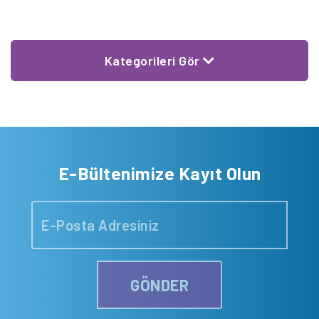
olarak ikinci anket daha önce sorulmayan sorular içerdi ve yeni
analiz yöntemleriyle daha detaylı bulguların ortaya çıkmasına
katkıda bulundu. Onur Sazak TÜSEV'in ayın yazısında ikinci
ankette sorulan yeni soruların katkılarını ve farklı bulguları
Kategorileri Gör
değerlendirdi.
E-Bültenimize Kayıt Olun
GÖNDER