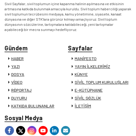
Sivil Sayfalar, sivil toplumun içine kapanma halinin aşılmasına ve etkisinin
artmasına katkıda bulunmak amacıyla kuruldu. Sivil toplum haberciliği yaparak
sivil toplumun tecrübesini medyaya, kamu yönetimine, siyasete, kanaat
dünyasına ve diğer STK’lara görünür kılmayı amaçlıyoruz. Sivil toplum
dünyasının sözcülerine, tartışmalara katılabileceği, yeni tartışmalar
açabileceği bir mecra sunmayı hedefliyoruz.
Gündem
Sayfalar
HABER
MANİFESTO
YAZI
YAYIN İLKELERİMİZ
DOSYA
KÜNYE
VİDEO
SİVİL TOPLUM KURULUŞLARI
RÖPORTAJ
E-KÜTÜPHANE
DUYURU
SİVİL SÖZLÜK
KATKIDA BULUNANLAR
İLETİŞİM
Sosyal Medya