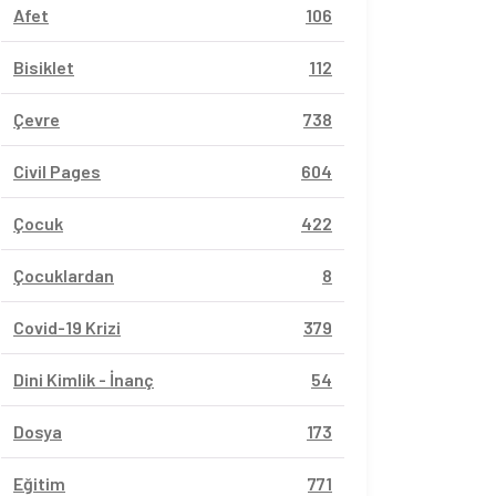
Afet
106
Bisiklet
112
Çevre
738
Civil Pages
604
Çocuk
422
Çocuklardan
8
Covid-19 Krizi
379
Dini Kimlik - İnanç
54
Dosya
173
Eğitim
771