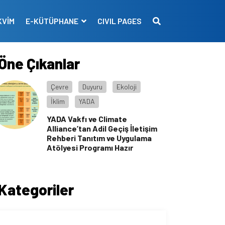
KVİM
E-KÜTÜPHANE
CIVIL PAGES
Öne Çıkanlar
Çevre
Duyuru
Ekoloji
İklim
YADA
YADA Vakfı ve Climate
Alliance’tan Adil Geçiş İletişim
Rehberi Tanıtım ve Uygulama
Atölyesi Programı Hazır
Kategoriler