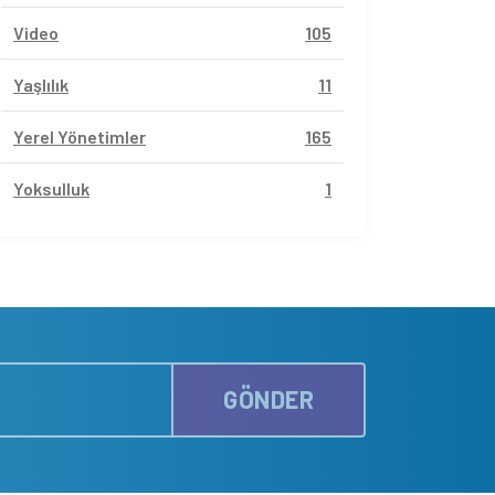
Video
105
Yaşlılık
11
Yerel Yönetimler
165
Yoksulluk
1
GÖNDER