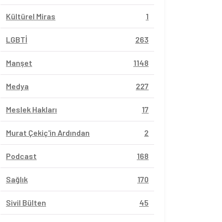
Kültürel Miras
1
LGBTİ
263
Manşet
1148
Medya
227
Meslek Hakları
17
Murat Çekiç'in Ardından
2
Podcast
168
Sağlık
170
Sivil Bülten
45