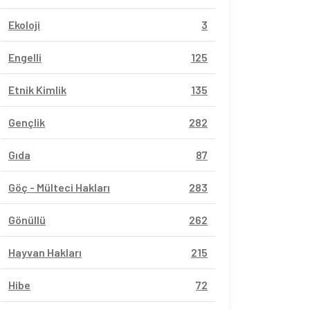
Ekoloji
3
Engelli
125
Etnik Kimlik
135
Gençlik
282
Gıda
87
Göç - Mülteci Hakları
283
Gönüllü
262
Hayvan Hakları
215
Hibe
72