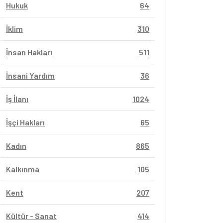
Hukuk
64
İklim
310
İnsan Hakları
511
İnsani Yardım
36
İş İlanı
1024
İşçi Hakları
65
Kadın
865
Kalkınma
105
Kent
207
Kültür - Sanat
414