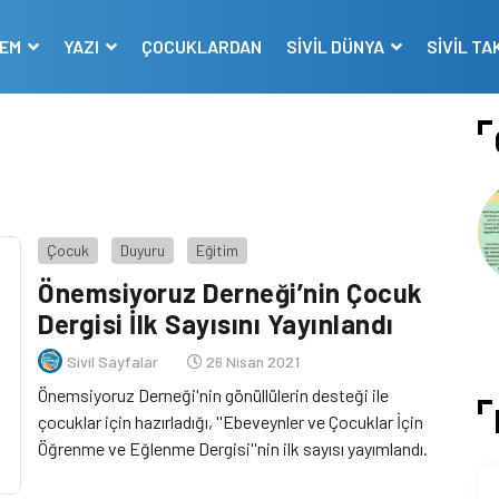
DEM
YAZI
ÇOCUKLARDAN
SİVİL DÜNYA
SİVİL TA
Çocuk
Duyuru
Eğitim
Önemsiyoruz Derneği’nin Çocuk
Dergisi İlk Sayısını Yayınlandı
Sivil Sayfalar
26 Nisan 2021
Önemsiyoruz Derneği'nin gönüllülerin desteği ile
çocuklar için hazırladığı, ''Ebeveynler ve Çocuklar İçin
Öğrenme ve Eğlenme Dergisi''nin ilk sayısı yayımlandı.