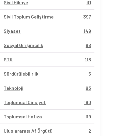
Sivil Hikaye
31
Sivil Toplum Geliştirme
397
Siyaset
149
Sosyal Girişimcilik
98
STK
118
Sürdürülebilirlik
5
Teknoloji
83
Toplumsal Cinsiyet
160
Toplumsal Hafıza
39
Uluslararası Af Örgütü
2