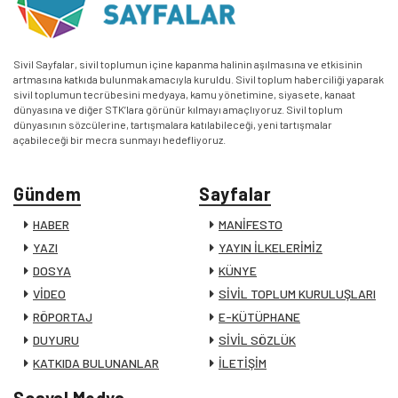
Sivil Sayfalar, sivil toplumun içine kapanma halinin aşılmasına ve etkisinin
artmasına katkıda bulunmak amacıyla kuruldu. Sivil toplum haberciliği yaparak
sivil toplumun tecrübesini medyaya, kamu yönetimine, siyasete, kanaat
dünyasına ve diğer STK’lara görünür kılmayı amaçlıyoruz. Sivil toplum
dünyasının sözcülerine, tartışmalara katılabileceği, yeni tartışmalar
açabileceği bir mecra sunmayı hedefliyoruz.
Gündem
Sayfalar
HABER
MANİFESTO
YAZI
YAYIN İLKELERİMİZ
DOSYA
KÜNYE
VİDEO
SİVİL TOPLUM KURULUŞLARI
RÖPORTAJ
E-KÜTÜPHANE
DUYURU
SİVİL SÖZLÜK
KATKIDA BULUNANLAR
İLETİŞİM