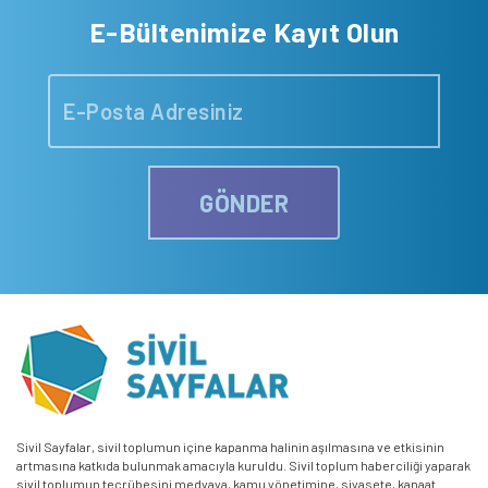
E-Bültenimize Kayıt Olun
GÖNDER
Sivil Sayfalar, sivil toplumun içine kapanma halinin aşılmasına ve etkisinin
artmasına katkıda bulunmak amacıyla kuruldu. Sivil toplum haberciliği yaparak
sivil toplumun tecrübesini medyaya, kamu yönetimine, siyasete, kanaat