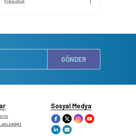
Yoksulluk
1
GÖNDER
ar
Sosyal Medya
ESTO
İLKELERİMİZ