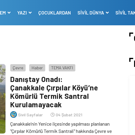
DEM
YAZI
ÇOCUKLARDAN
SİVİL DÜNYA
SİVİL TA
Çevre
Haber
TEMA VAKFI
Danıştay Onadı:
Çanakkale Çırpılar Köyü’ne
Kömürlü Termik Santral
Kurulamayacak
Sivil Sayfalar
04 Şubat 2021
Çanakkale’nin Yenice ilçesinde yapılması planlanan
"Çırpılar Kömürlü Termik Santrali" hakkında Çevre ve