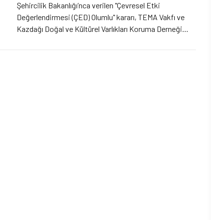
Şehircilik Bakanlığı’nca verilen "Çevresel Etki
Değerlendirmesi (ÇED) Olumlu" kararı, TEMA Vakfı ve
Kazdağı Doğal ve Kültürel Varlıkları Koruma Derneği
tarafından açılan dava sonucu iptal edilmiş, İdare
Mahkemesi’nin aldığı bu karar temyize götürülmüştü.
Danıştay 6. Daire, Çanakkale İdare Mahkemesi'nce
verilen “ÇED Olumlu Kararının İptali” kararının ve
dayandığı gerekçenin hukuka ve usule uygun olup,
bozulmasını gerektirecek bir sebep bulunmadığından
temyiz isteminin reddine ve alınan kararın onanmasına
karar verdi.