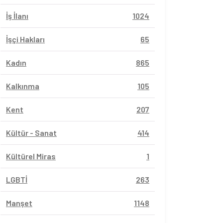
İş İlanı
1024
İşçi Hakları
65
Kadın
865
Kalkınma
105
Kent
207
Kültür - Sanat
414
Kültürel Miras
1
LGBTİ
263
Manşet
1148