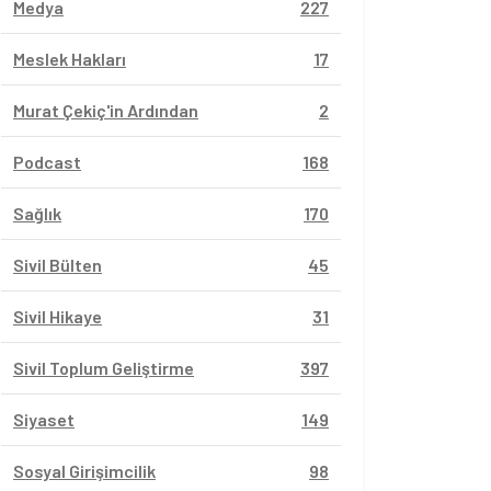
Medya
227
Meslek Hakları
17
Murat Çekiç'in Ardından
2
Podcast
168
Sağlık
170
Sivil Bülten
45
Sivil Hikaye
31
Sivil Toplum Geliştirme
397
Siyaset
149
Sosyal Girişimcilik
98