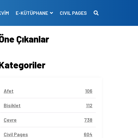
KVİM
E-KÜTÜPHANE
CIVIL PAGES
Öne Çıkanlar
Kategoriler
Afet
106
Bisiklet
112
Çevre
738
Civil Pages
604