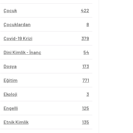
Çocuk
422
Çocuklardan
8
Covid-19 Krizi
379
Dini Kimlik - İnanç
54
Dosya
173
Eğitim
771
Ekoloji
3
Engelli
125
Etnik Kimlik
135