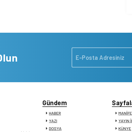
Olun
Gündem
Sayfal
HABER
MANİF
YAZI
YAYIN 
DOSYA
KÜNYE