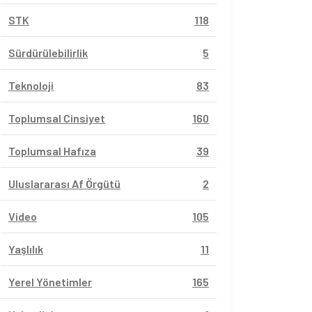
STK
118
Sürdürülebilirlik
5
Teknoloji
83
Toplumsal Cinsiyet
160
Toplumsal Hafıza
39
Uluslararası Af Örgütü
2
Video
105
Yaşlılık
11
Yerel Yönetimler
165