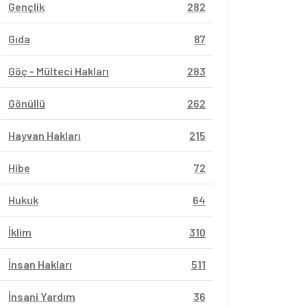
Gençlik
282
Gıda
87
Göç - Mülteci Hakları
283
Gönüllü
262
Hayvan Hakları
215
Hibe
72
Hukuk
64
İklim
310
İnsan Hakları
511
İnsani Yardım
36