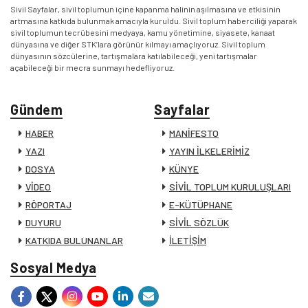
Sivil Sayfalar, sivil toplumun içine kapanma halinin aşılmasına ve etkisinin
artmasına katkıda bulunmak amacıyla kuruldu. Sivil toplum haberciliği yaparak
sivil toplumun tecrübesini medyaya, kamu yönetimine, siyasete, kanaat
dünyasına ve diğer STK’lara görünür kılmayı amaçlıyoruz. Sivil toplum
dünyasının sözcülerine, tartışmalara katılabileceği, yeni tartışmalar
açabileceği bir mecra sunmayı hedefliyoruz.
Gündem
Sayfalar
HABER
MANİFESTO
YAZI
YAYIN İLKELERİMİZ
DOSYA
KÜNYE
VİDEO
SİVİL TOPLUM KURULUŞLARI
RÖPORTAJ
E-KÜTÜPHANE
DUYURU
SİVİL SÖZLÜK
KATKIDA BULUNANLAR
İLETİŞİM
Sosyal Medya