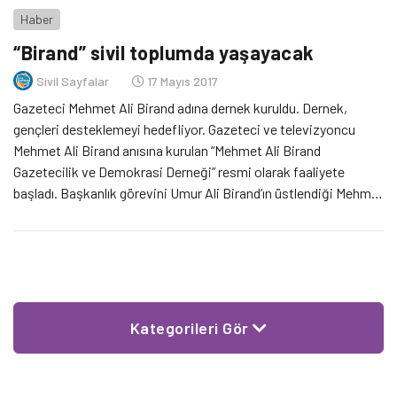
Haber
“Birand” sivil toplumda yaşayacak
Sivil Sayfalar
17 Mayıs 2017
Gazeteci Mehmet Ali Birand adına dernek kuruldu. Dernek,
gençleri desteklemeyi hedefliyor. Gazeteci ve televizyoncu
Mehmet Ali Birand anısına kurulan “Mehmet Ali Birand
Gazetecilik ve Demokrasi Derneği” resmi olarak faaliyete
başladı. Başkanlık görevini Umur Ali Birand’ın üstlendiği Mehmet
Ali Birand Gazetecilik ve Demokrasi Derneği, bağımsız
gazeteciliğin desteklenmesi amacıyla kuruldu. 17 Ocak 2013’te
yaşama veda eden Birand’ın […]
Kategorileri Gör