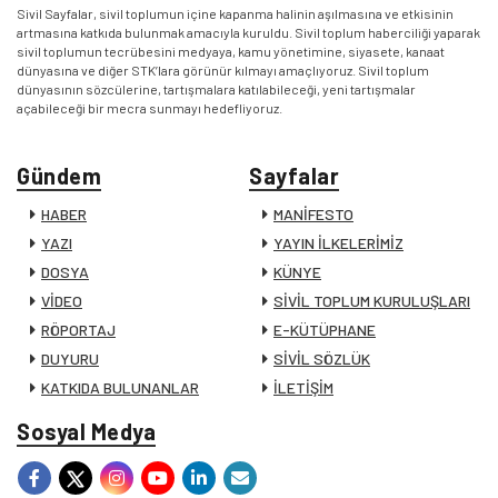
Sivil Sayfalar, sivil toplumun içine kapanma halinin aşılmasına ve etkisinin
artmasına katkıda bulunmak amacıyla kuruldu. Sivil toplum haberciliği yaparak
sivil toplumun tecrübesini medyaya, kamu yönetimine, siyasete, kanaat
dünyasına ve diğer STK’lara görünür kılmayı amaçlıyoruz. Sivil toplum
dünyasının sözcülerine, tartışmalara katılabileceği, yeni tartışmalar
açabileceği bir mecra sunmayı hedefliyoruz.
Gündem
Sayfalar
HABER
MANİFESTO
YAZI
YAYIN İLKELERİMİZ
DOSYA
KÜNYE
VİDEO
SİVİL TOPLUM KURULUŞLARI
RÖPORTAJ
E-KÜTÜPHANE
DUYURU
SİVİL SÖZLÜK
KATKIDA BULUNANLAR
İLETİŞİM
Sosyal Medya