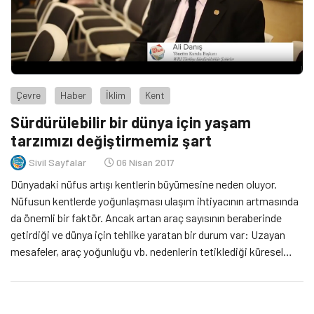
Çevre
Haber
İklim
Kent
Sürdürülebilir bir dünya için yaşam
tarzımızı değiştirmemiz şart
Sivil Sayfalar
06 Nisan 2017
Dünyadaki nüfus artışı kentlerin büyümesine neden oluyor.
Nüfusun kentlerde yoğunlaşması ulaşım ihtiyacının artmasında
da önemli bir faktör. Ancak artan araç sayısının beraberinde
getirdiği ve dünya için tehlike yaratan bir durum var: Uzayan
mesafeler, araç yoğunluğu vb. nedenlerin tetiklediği küresel
ısınma! Peki, Sürdürülebilir bir dünya için artan ulaşım ihtiyacı ve
ulaşım ihtiyacının da yol açtığı küresel […]