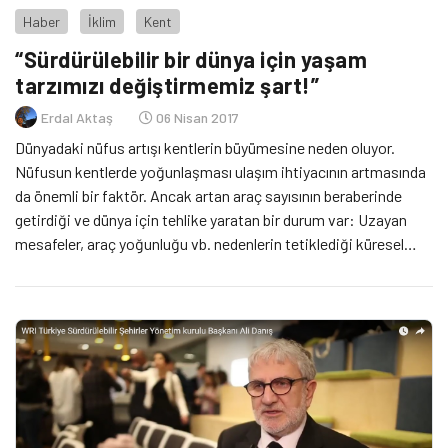
Haber
İklim
Kent
“Sürdürülebilir bir dünya için yaşam
tarzımızı değiştirmemiz şart!”
Erdal Aktaş
06 Nisan 2017
Dünyadaki nüfus artışı kentlerin büyümesine neden oluyor.
Nüfusun kentlerde yoğunlaşması ulaşım ihtiyacının artmasında
da önemli bir faktör. Ancak artan araç sayısının beraberinde
getirdiği ve dünya için tehlike yaratan bir durum var: Uzayan
mesafeler, araç yoğunluğu vb. nedenlerin tetiklediği küresel
ısınma! Peki, Sürdürülebilir bir dünya için artan ulaşım ihtiyacı ve
ulaşım ihtiyacının da yol açtığı küresel […]