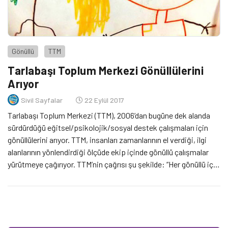
Gönüllü
TTM
Tarlabaşı Toplum Merkezi Gönüllülerini
Arıyor
Sivil Sayfalar
22 Eylül 2017
Tarlabaşı Toplum Merkezi (TTM), 2006’dan bugüne dek alanda
sürdürdüğü eğitsel/psikolojik/sosyal destek çalışmaları için
gönüllülerini arıyor. TTM, insanları zamanlarının el verdiği, ilgi
alanlarının yönlendirdiği ölçüde ekip içinde gönüllü çalışmalar
yürütmeye çağırıyor. TTM’nin çağrısı şu şekilde: “Her gönüllü için
planlanan çalışma programı bireyseldir, senin uygun zamanlarına
ve ilgi alanlarına göre belirlenir. Tabii ki gönüllü olmak o kadar da
[…]